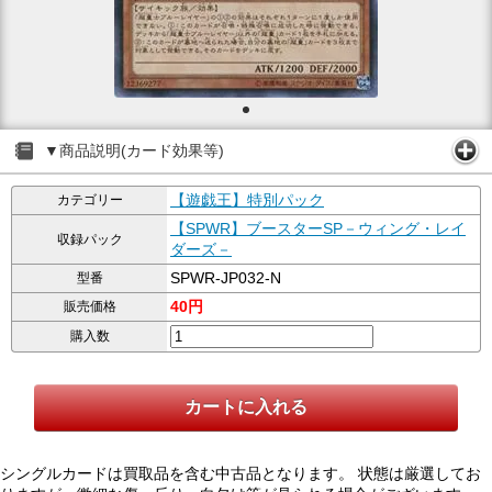
▼商品説明(カード効果等)
【遊戯王】特別パック
カテゴリー
【SPWR】ブースターSP－ウィング・レイ
収録パック
ダーズ－
SPWR-JP032-N
型番
40円
販売価格
購入数
シングルカードは買取品を含む中古品となります。 状態は厳選してお