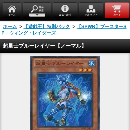
ホーム
>
【遊戯王】特別パック
>
【SPWR】ブースターS
P－ウィング・レイダーズ－
超量士ブルーレイヤー【ノーマル】