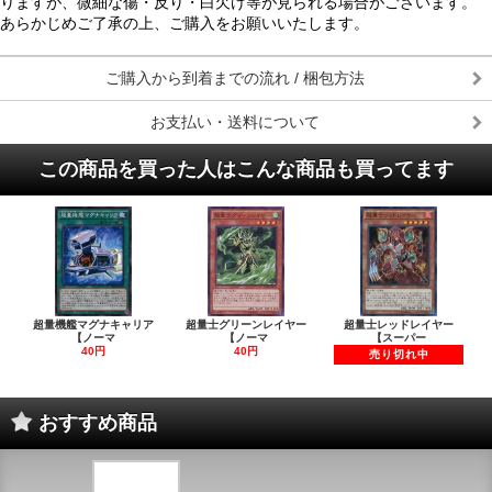
りますが、微細な傷・反り・白欠け等が見られる場合がございます。
あらかじめご了承の上、ご購入をお願いいたします。
ご購入から到着までの流れ / 梱包方法
お支払い・送料について
この商品を買った人はこんな商品も買ってます
超量機艦マグナキャリア
超量士グリーンレイヤー
超量士レッドレイヤー
【ノーマ
【ノーマ
【スーパー
40円
40円
売り切れ中
おすすめ商品