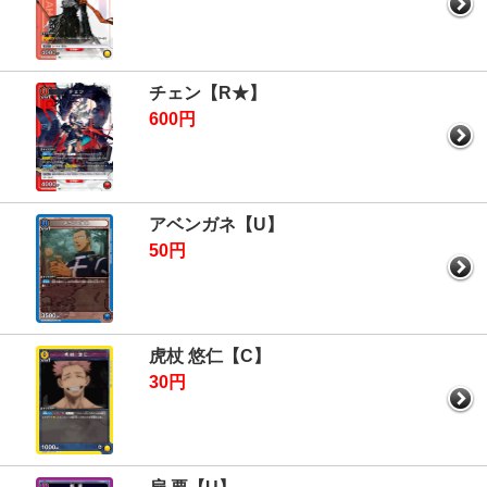
チェン【R★】
600円
アベンガネ【U】
50円
虎杖 悠仁【C】
30円