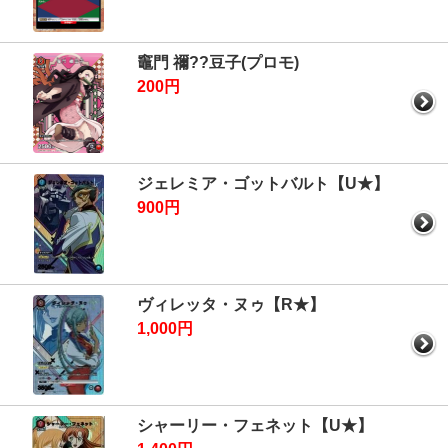
竈門 禰??豆子(プロモ)
200円
ジェレミア・ゴットバルト【U★】
900円
ヴィレッタ・ヌゥ【R★】
1,000円
シャーリー・フェネット【U★】