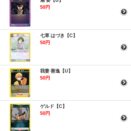
扇 要【U】
50円
七草 はづき【C】
50円
我妻 善逸【U】
50円
ゲルド【C】
50円