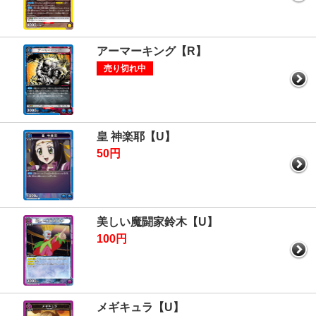
アーマーキング【R】
売り切れ中
皇 神楽耶【U】
50円
美しい魔闘家鈴木【U】
100円
メギキュラ【U】