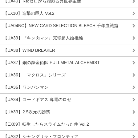
【UA40】Re:ゼロから始める異世界生活
【EX10】進撃の巨人 Vol.2
【UA04NC】NEW CARD SELECTION BLEACH 千年血戦篇
【UA39】『キン肉マン』完璧超人始祖編
【UA38】WIND BREAKER
【UA37】鋼の錬金術師 FULLMETAL ALCHEMIST
【UA36】「マクロス」シリーズ
【UA35】ワンパンマン
【UA34】コードギアス 奪還のロゼ
【UA33】2.5次元の誘惑
【EX09】転生したらスライムだった件 Vol.2
【UA32】シャングリラ・フロンティア