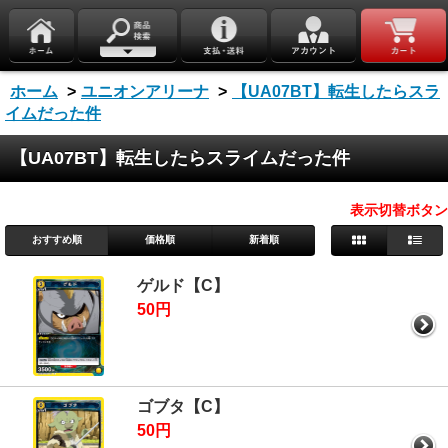
ホーム
>
ユニオンアリーナ
>
【UA07BT】転生したらスラ
イムだった件
【UA07BT】転生したらスライムだった件
表示切替ボタン
おすすめ順
価格順
新着順
ゲルド【C】
50円
ゴブタ【C】
50円