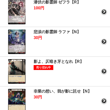
潜伏の影霊師 ゼフラ【R】
100円
悲涙の影霊師 ラファ【N】
30円
影よ、仄暗き牙となれ【R】
売り切れ中
非業の想い、我が影に託せ【N】
30円