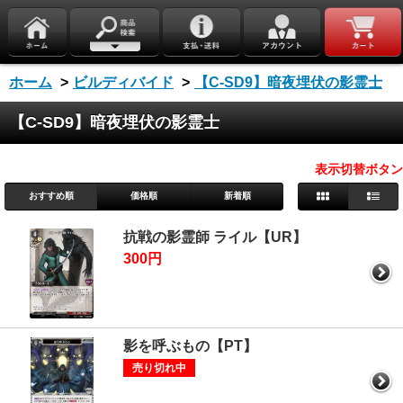
ホーム
>
ビルディバイド
>
【C-SD9】暗夜埋伏の影霊士
【C-SD9】暗夜埋伏の影霊士
表示切替ボタン
おすすめ順
価格順
新着順
抗戦の影霊師 ライル【UR】
300円
影を呼ぶもの【PT】
売り切れ中