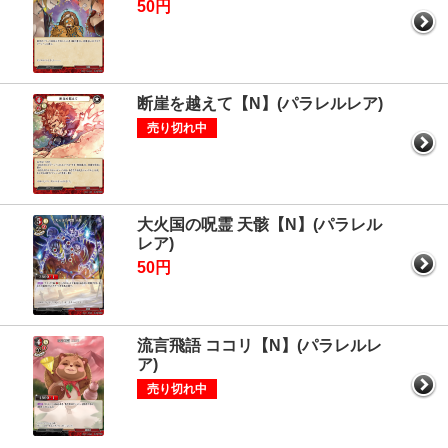
50円
断崖を越えて【N】(パラレルレア)
売り切れ中
大火国の呪霊 天骸【N】(パラレル
レア)
50円
流言飛語 ココリ【N】(パラレルレ
ア)
売り切れ中