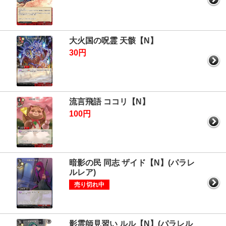
大火国の呪霊 天骸【N】
30円
流言飛語 ココリ【N】
100円
暗影の民 同志 ザイド【N】(パラレ
ルレア)
売り切れ中
影霊師見習い ルル【N】(パラレル