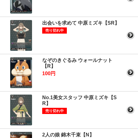
出会いを求めて 中原ミズキ【SR】
売り切れ中
なぞのきぐるみ ウォールナット
【R】
100円
No.1美女スタッフ 中原ミズキ【S
R】
売り切れ中
2人の娘 錦木千束【N】