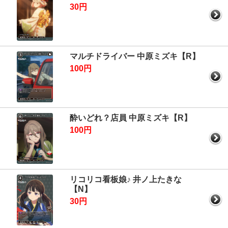
30円
マルチドライバー 中原ミズキ【R】
100円
酔いどれ？店員 中原ミズキ【R】
100円
リコリコ看板娘♪ 井ノ上たきな
【N】
30円