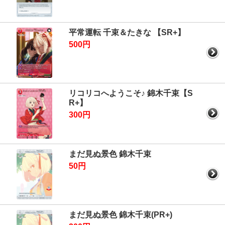
平常運転 千束＆たきな 【SR+】
500円
リコリコへようこそ♪ 錦木千束【S
R+】
300円
まだ見ぬ景色 錦木千束
50円
まだ見ぬ景色 錦木千束(PR+)