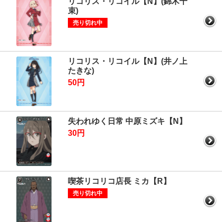
リコリス・リコイル【N】(錦木千
束)
売り切れ中
リコリス・リコイル【N】(井ノ上
たきな)
50円
失われゆく日常 中原ミズキ【N】
30円
喫茶リコリコ店長 ミカ【R】
売り切れ中