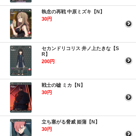
執念の再戦 中原ミズキ【N】
30円
セカンドリコリス 井ノ上たきな【S
R】
200円
戦士の嘘 ミカ【N】
30円
立ち塞がる脅威 姫蒲【N】
30円