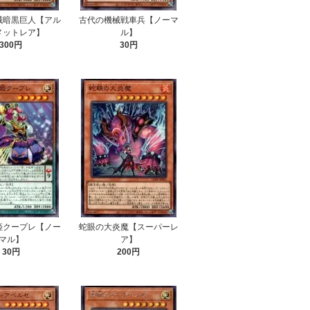
械暗黒巨人【アル
古代の機械戦車兵【ノーマ
メットレア】
ル】
300円
30円
姫クープレ【ノー
蛇眼の大炎魔【スーパーレ
マル】
ア】
30円
200円