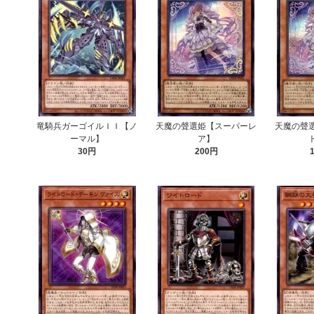
竜騎兵ガーゴイルＩＩ【ノ
天魔の聲選姫【スーパーレ
天魔の聲
ーマル】
ア】
30円
200円