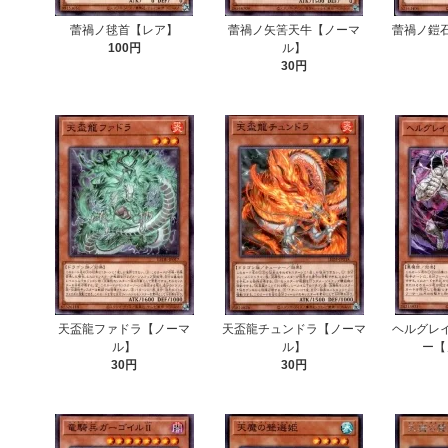
蕾禍ノ毬首【レア】
蕾禍ノ矢筈天牛【ノーマ
蕾禍ノ鎧
100円
ル】
30円
天盃龍ファドラ【ノーマ
天盃龍チュンドラ【ノーマ
ヘルグレ
ル】
ル】
ー【
30円
30円