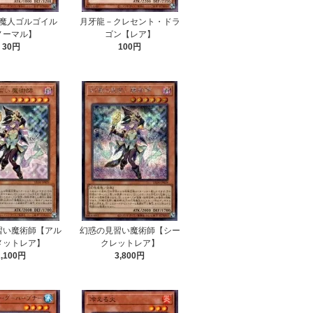
魔人ゴルゴイル
月牙龍－クレセント・ドラ
ノーマル】
ゴン【レア】
30円
100円
習い魔術師【アル
幻惑の見習い魔術師【シー
メットレア】
クレットレア】
2,100円
3,800円