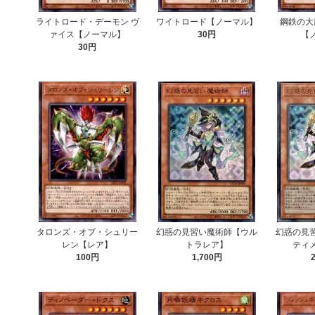
ライトロード・デーモン ヴ
ワイトロード【ノーマル】
鋼鉄の大
ァイス【ノーマル】
30円
【
30円
タロンズ・オブ・シュリー
幻惑の見習い魔術師【ウル
幻惑の見
レン【レア】
トラレア】
ティ
100円
1,700円