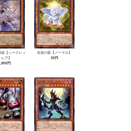
選姫【シークレッ
光道の龍【ノーマル】
トレア】
30円
1,900円