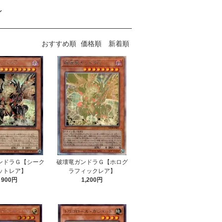
ン
おすすめ順
価格順
新着順
ンドラＧ【シーク
破壊竜ガンドラＧ【ホログ
ットレア】
ラフィックレア】
900円
1,200円