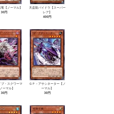
石竜【ノーマル】
天盃龍パイドラ【スーパー
30円
レア】
400円
イブ・スクワーマ
ＧＰ－アサシネーター【ノ
ノーマル】
ーマル】
30円
30円