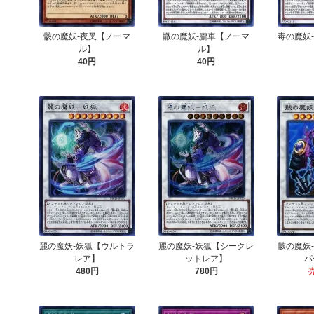
骸の魔妖-夜叉【ノーマ
轍の魔妖-朧車【ノーマ
毒の魔妖
ル】
ル】
40円
40円
麗の魔妖-妖狐【ウルトラ
麗の魔妖-妖狐【シークレ
骸の魔妖
レア】
ットレア】
パ
480円
780円