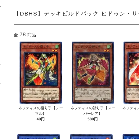
【DBHS】デッキビルドパック ヒドゥン・
78
全
商品
ネフティスの悟り手【ノー
ネフティスの祈り手【スー
ネフティ
マル】
パーレア】
40円
580円