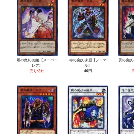
麗の魔妖-妲姫【スーパー
毒の魔妖-束脛【ノーマ
翼の魔妖
レア】
ル】
売り切れ
40円