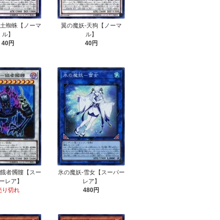
-土蜘蛛【ノーマ
翼の魔妖-天狗【ノーマ
ル】
ル】
40円
40円
-餓者髑髏【スー
氷の魔妖-雪女【スーパー
ーレア】
レア】
売り切れ
480円