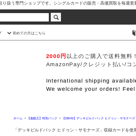
を取り扱う専門ショップです。シングルカードの販売・高価買取を毎週更
プ
初めての方はこちら
2000円
以上のご購入で送料無料
AmazonPay/クレジット払い
International shipping availab
We welcome your orders! Feel 
ホーム
>
【遊戯王】特別パック
>
【DBHS】デッキビルドパック ヒドゥン・サモナーズ
「デッキビルドパック ヒドゥン・サモナーズ」収録カードを使