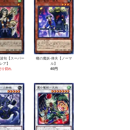
-波旬【スーパー
轍の魔妖-俥夫【ノーマ
レア】
ル】
売り切れ
40円