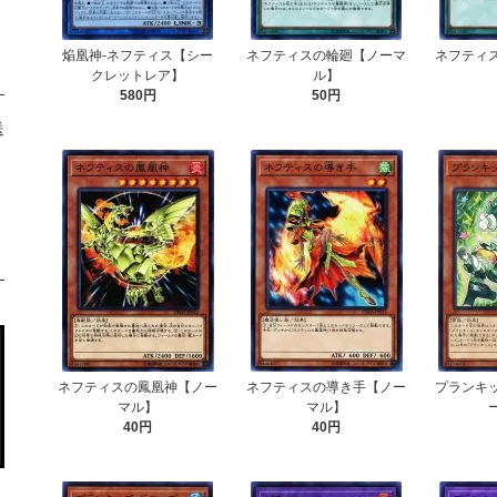
焔凰神-ネフティス【シー
ネフティスの輪廻【ノーマ
ネフティ
クレットレア】
ル】
580円
50円
送
ネフティスの鳳凰神【ノー
ネフティスの導き手【ノー
プランキ
マル】
マル】
40円
40円