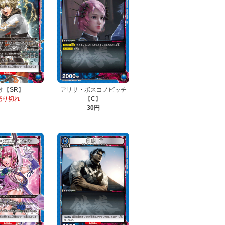
オ【SR】
アリサ・ボスコノビッチ
売り切れ
【C】
30円