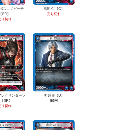
ボスコノビッチ
風間 仁【C】
【SR】
売り切れ
売り切れ
アレクサンダーソ
李 超狼【U】
【SR】
50円
売り切れ