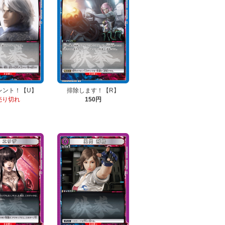
レント！【U】
排除します！【R】
売り切れ
150円