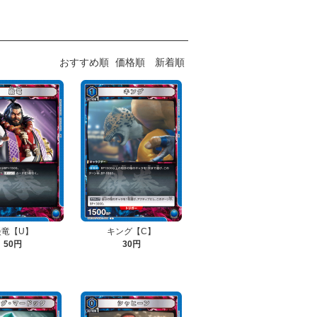
おすすめ順
価格順
新着順
巌竜【U】
キング【C】
50円
30円