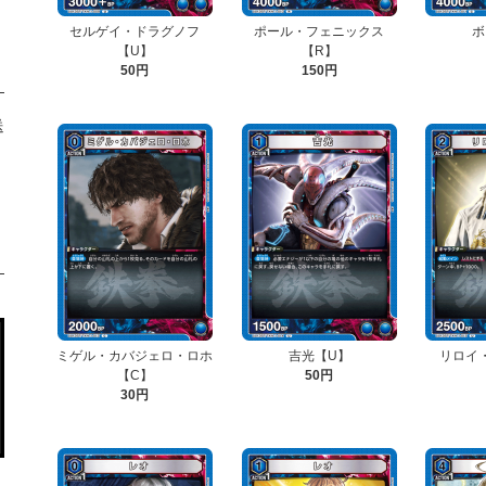
セルゲイ・ドラグノフ
ポール・フェニックス
ボ
【U】
【R】
50円
150円
送
ミゲル・カバジェロ・ロホ
吉光【U】
リロイ
【C】
50円
30円