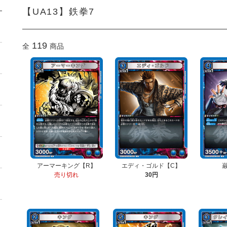
【UA13】鉄拳7
119
全
商品
アーマーキング【R】
エディ・ゴルド【C】
売り切れ
30円