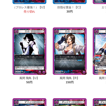
（プロレス最強！）【U】
目指せ賞金！【C】
エ
売り切れ
30円
風間 飛鳥【U】
風間 飛鳥【R】
風間
50円
150円