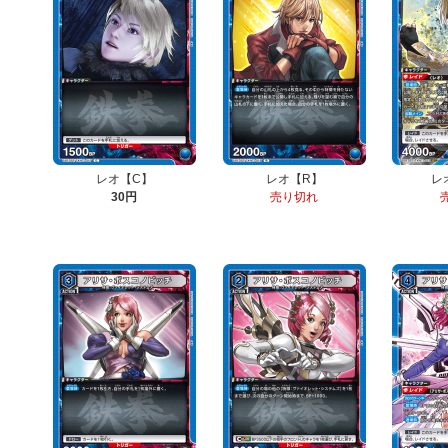
レオ【C】
レオ【R】
レ
30円
売り切れ