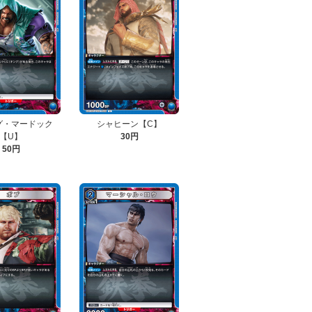
グ・マードック
シャヒーン【C】
【U】
30円
50円