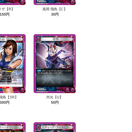
リザ【R】
風間 飛鳥【C】
150円
30円
 飛鳥【SR】
州光【U】
300円
50円