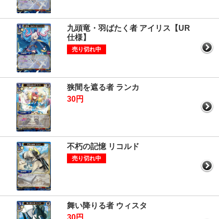
九頭竜・羽ばたく者 アイリス【UR
仕様】
売り切れ中
狭間を遮る者 ランカ
30円
不朽の記憶 リコルド
売り切れ中
舞い降りる者 ウィスタ
30円