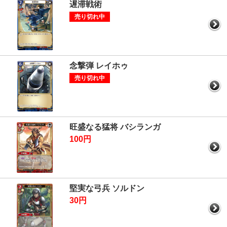
遅滞戦術
売り切れ中
念撃弾 レイホゥ
売り切れ中
旺盛なる猛将 バシランガ
100円
堅実な弓兵 ソルドン
30円