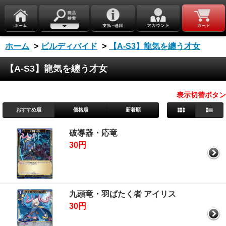
ホーム
>
ビルディバイド
>
【A-S3】龍気を纏う才女
【A-S3】龍気を纏う才女
表示切替ボタン
おすすめ順
価格順
新着順
破導器・応竜
30円
九頭竜・羽ばたく者 アイリス
30円