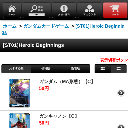
ホーム
>
ガンダムカードゲーム
>
[ST01]Heroic Beginnin
gs
[ST01]Heroic Beginnings
表示切替ボタン
おすすめ順
価格順
新着順
ガンダム（MA形態）【C】
50円
ガンキャノン【C】
50円