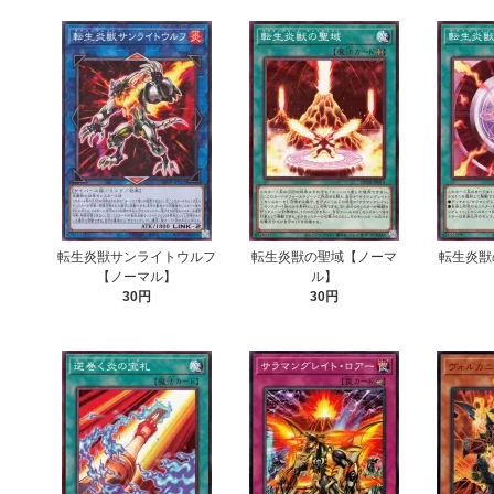
転生炎獣サンライトウルフ
転生炎獣の聖域【ノーマ
転生炎獣
【ノーマル】
ル】
30円
30円