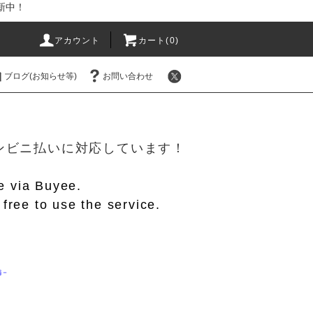
新中！
アカウント
カート(
0
)
ブログ(お知らせ等)
お問い合わせ
！
/コンビニ払いに対応しています！
le via Buyee.
free to use the service.
編－