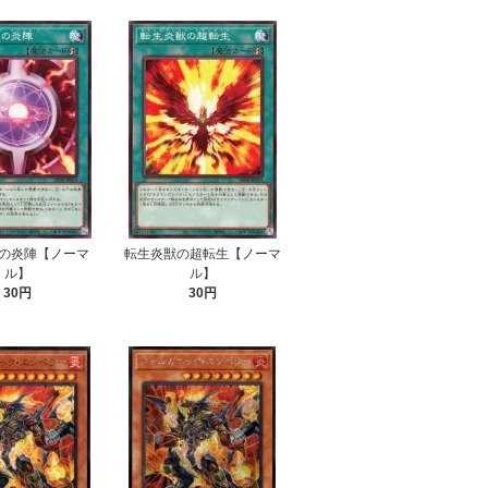
の炎陣【ノーマ
転生炎獣の超転生【ノーマ
ル】
ル】
30円
30円