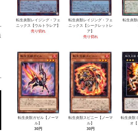
転生炎獣レイジング・フェ
転生炎獣レイジング・フェ
転生炎獣
ニックス【ウルトラレア】
ニックス【シークレットレ
売り切れ
ア】
送
売り切れ
転生炎獣ガゼル【ノーマ
転生炎獣スピニー【ノーマ
転生炎獣
ル】
ル】
オ【
30円
30円