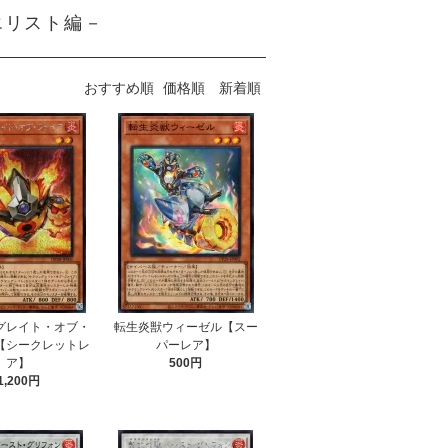
エリスト編－
おすすめ順
価格順
新着順
グレイト・オブ・
転生炎獣ウィーゼル【スー
【シークレットレ
パーレア】
ア】
500円
1,200円