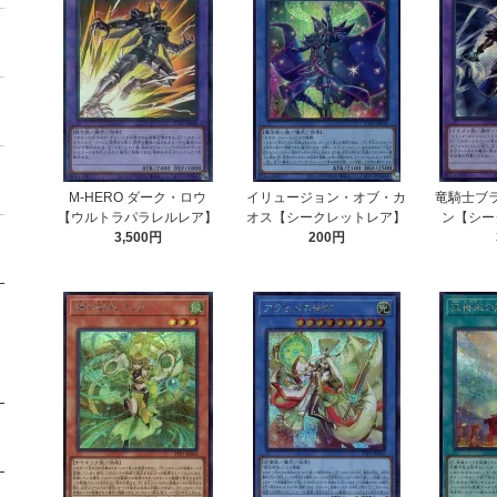
M-HERO ダーク・ロウ
イリュージョン・オブ・カ
竜騎士ブ
【ウルトラパラレルレア】
オス【シークレットレア】
ン【シー
3,500円
200円