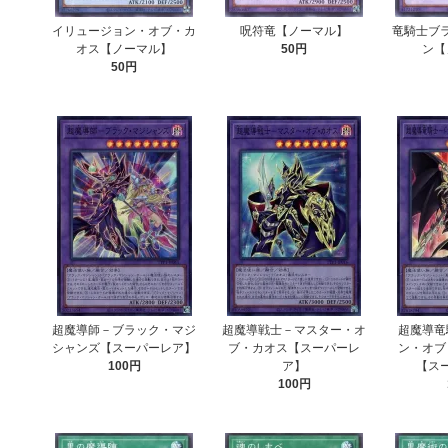
イリュージョン・オブ・カ
呪符竜【ノーマル】
竜騎士ブ
オス【ノーマル】
50円
ン【
50円
超魔導師－ブラック・マジ
超魔導戦士－マスター・オ
超魔導竜
シャンズ【スーパーレア】
ブ・カオス【スーパーレ
ン・オブ
100円
ア】
【ス
100円