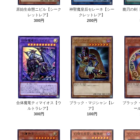
原始生命態ニビル【シーク
神聖魔皇后セレーネ【シー
脆刃の剣
レットレア】
クレットレア】
300円
200円
合体魔竜ティマイオス【ウ
ブラック・マジシャン【レ
ブラック
ルトラレア】
ア】
ー
300円
100円