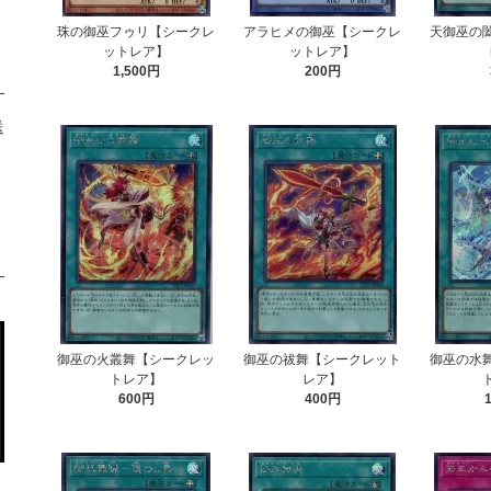
珠の御巫フゥリ【シークレ
アラヒメの御巫【シークレ
天御巫の
ットレア】
ットレア】
1,500円
200円
送
御巫の火叢舞【シークレッ
御巫の祓舞【シークレット
御巫の水
トレア】
レア】
600円
400円