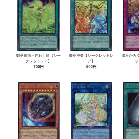
御巫舞踊－迷わし鳥【シー
御巫神楽【シークレットレ
御巫かみ
クレットレア】
ア】
ッ
700円
500円