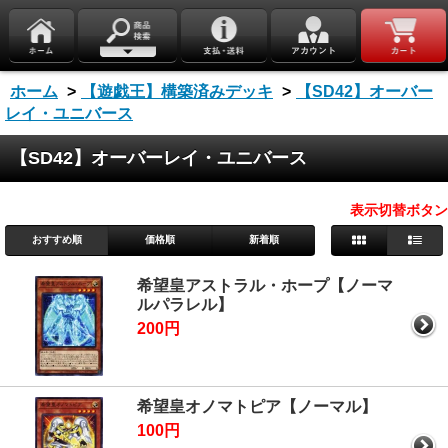
ホーム
>
【遊戯王】構築済みデッキ
>
【SD42】オーバー
レイ・ユニバース
【SD42】オーバーレイ・ユニバース
表示切替ボタン
おすすめ順
価格順
新着順
希望皇アストラル・ホープ【ノーマ
ルパラレル】
200円
希望皇オノマトピア【ノーマル】
100円