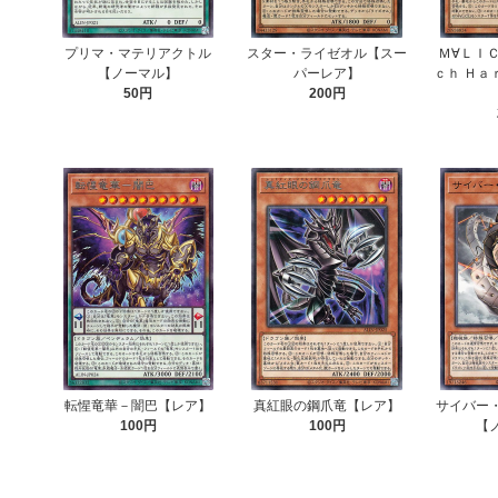
プリマ・マテリアクトル
スター・ライゼオル【スー
Ｍ∀ＬＩ
【ノーマル】
パーレア】
ｃｈ Ｈａ
50円
200円
転惺竜華－闇巴【レア】
真紅眼の鋼爪竜【レア】
サイバー
100円
100円
【