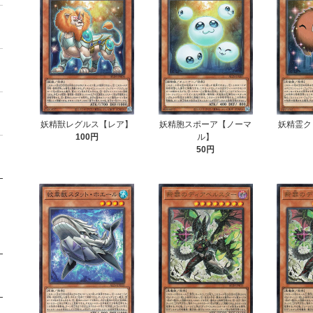
妖精獣レグルス【レア】
妖精胞スポーア【ノーマ
妖精霊ク
100円
ル】
50円