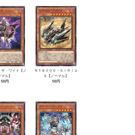
・ザ・ワイト【ノ
ＮＴ８０００－ＳＩＲＩＵ
ーマル】
Ｓ【ノーマル】
50円
50円