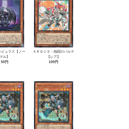
ネビュラス【ノー
ＡＲＧ☆Ｓ－熱闘のパルテ
マル】
【レア】
50円
100円