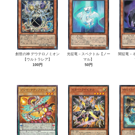
創世の神 デウテロノミオン
光征竜－スペクトル【ノー
闇征竜－
【ウルトラレア】
マル】
100円
50円