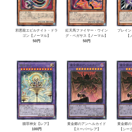
邪悪龍エビルナイト・ドラ
紅天馬ファイヤー・ウイン
ブレイン
ゴン【ノーマル】
グ・ペガサス【ノーマル】
【
50円
50円
贖罪神女【レア】
黄金郷のアンヘルカイド
黄金郷の
100円
【スーパーレア】
【シー