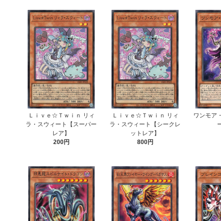
Ｌｉｖｅ☆Ｔｗｉｎ リィ
Ｌｉｖｅ☆Ｔｗｉｎ リィ
ワンモア
ラ・スウィート【スーパー
ラ・スウィート【シークレ
レア】
ットレア】
200円
800円