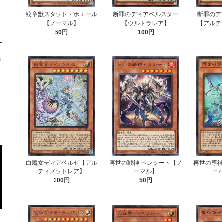
紋章獣スタット・ホエール
断罪のディアベルスター
断罪のデ
【ノーマル】
【ウルトラレア】
【アルテ
50円
100円
送
白魔女ディアベルゼ【アル
再世の戦神 ベレシート【ノ
再世の導神
ティメットレア】
ーマル】
ー
300円
50円