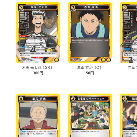
木兎 光太郎【SR】
赤葦 京治【C】
赤葦
300円
50円