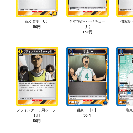
猫又 育史【U】
合宿後のバーベキュー
強豪校
50円
【U】
150円
フライング一ッ周ゥーッ!!
岩泉 一【C】
岩泉
【U】
50円
50円