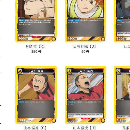
月島 蛍【R】
日向 翔陽【U】
山
150円
50円
山本 猛虎【C】
山本 猛虎【U】
孤爪