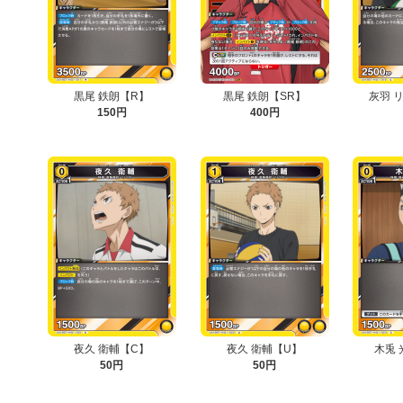
黒尾 鉄朗【R】
黒尾 鉄朗【SR】
灰羽 
150円
400円
夜久 衛輔【C】
夜久 衛輔【U】
木兎 
50円
50円