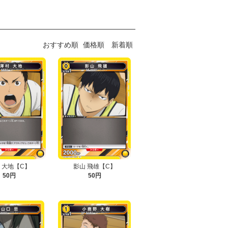
おすすめ順
価格順
新着順
 大地【C】
影山 飛雄【C】
50円
50円