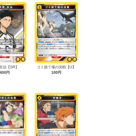
 京治【SR】
ゴミ捨て場の決戦【U】
400円
100円