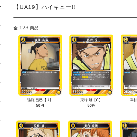
【UA19】ハイキュー!!
123
全
商品
強羅 昌己【U】
東峰 旭【C】
澤村
50円
50円