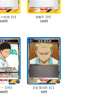
との合宿【U】
好敵手【R】
100円
150円
 一【SR】
京谷 賢太郎【C】
200円
50円