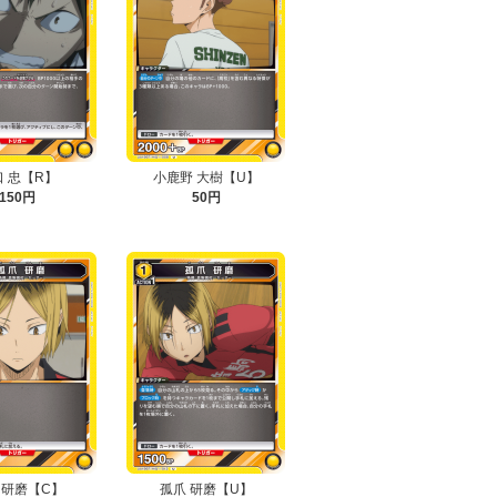
口 忠【R】
小鹿野 大樹【U】
150円
50円
 研磨【C】
孤爪 研磨【U】