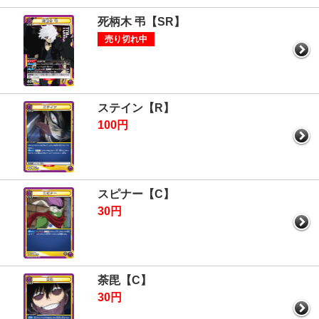
死柄木 弔【SR】
売り切れ中
ステイン【R】
100円
スピナー【C】
30円
荼毘【C】
30円