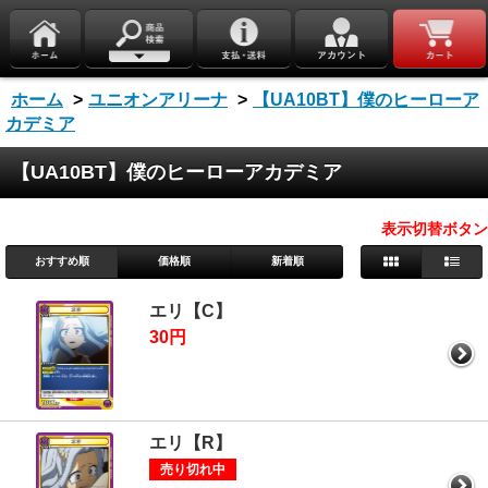
ホーム
>
ユニオンアリーナ
>
【UA10BT】僕のヒーローア
カデミア
【UA10BT】僕のヒーローアカデミア
表示切替ボタン
おすすめ順
価格順
新着順
エリ【C】
30円
エリ【R】
売り切れ中