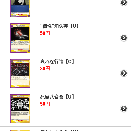
“個性”消失弾【U】
50円
哀れな行進【C】
30円
死穢八斎會【U】
50円