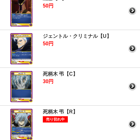
50円
ジェントル・クリミナル【U】
50円
死柄木 弔【C】
30円
死柄木 弔【R】
売り切れ中