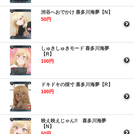
渋谷へおでかけ 喜多川海夢【N】
50円
しゅきしゅきモード 喜多川海夢
【R】
100円
ドキドキの採寸 喜多川海夢【R】
100円
映え映えじゃん!! 喜多川海夢
【N】
50円