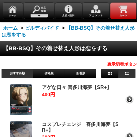
ホーム
>
ビルディバイド
>
【BB-BSQ】その着せ替え人形
は恋をする
【BB-BSQ】その着せ替え人形は恋をする
表示切替ボタン
おすすめ順
価格順
新着順
アゲな日々 喜多川海夢【SR+】
400円
コスプレチェンジ 喜多川海夢【S
R+】