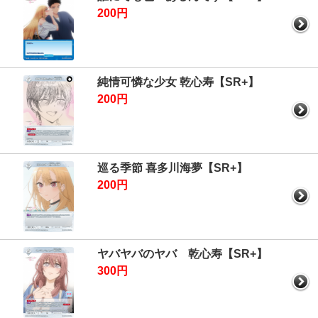
200円
純情可憐な少女 乾心寿【SR+】
200円
巡る季節 喜多川海夢【SR+】
200円
ヤバヤバのヤバ 乾心寿【SR+】
300円