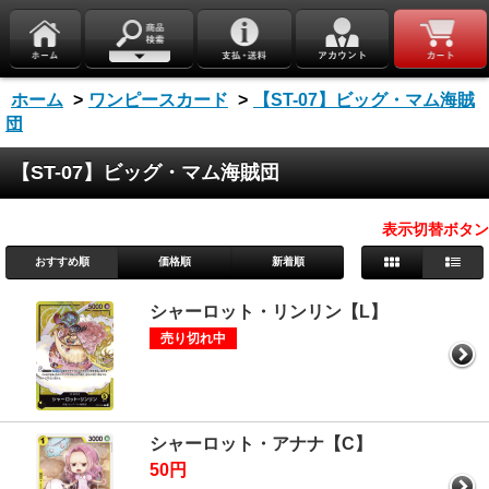
ホーム
>
ワンピースカード
>
【ST-07】ビッグ・マム海賊
団
【ST-07】ビッグ・マム海賊団
表示切替ボタン
おすすめ順
価格順
新着順
シャーロット・リンリン【L】
売り切れ中
シャーロット・アナナ【C】
50円