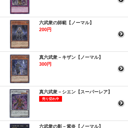
六武衆の師範【ノーマル】
200円
真六武衆－キザン【ノーマル】
300円
真六武衆－シエン【スーパーレア】
売り切れ中
六武衆の影－紫炎【ノーマル】