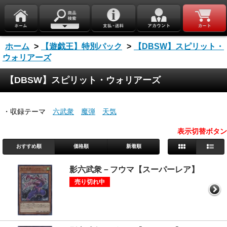
ホーム
>
【遊戯王】特別パック
>
【DBSW】スピリット・
ウォリアーズ
【DBSW】スピリット・ウォリアーズ
・収録テーマ
六武衆
魔弾
天気
表示切替ボタン
おすすめ順
価格順
新着順
影六武衆－フウマ【スーパーレア】
売り切れ中