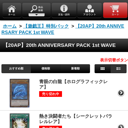
ホーム
>
【遊戯王】特別パック
>
【20AP】20th ANNIVE
RSARY PACK 1st WAVE
【20AP】20th ANNIVERSARY PACK 1st WAVE
表示切替ボタン
おすすめ順
価格順
新着順
青眼の白龍【ホログラフィックレ
ア】
売り切れ中
熱き決闘者たち【シークレットパラ
レルレア】