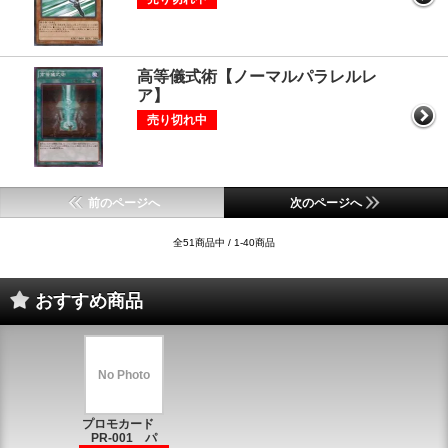
高等儀式術【ノーマルパラレルレ
ア】
売り切れ中
前のページへ
次のページへ
全51商品中 / 1-40商品
おすすめ商品
No Photo
プロモカード
PR-001 パ