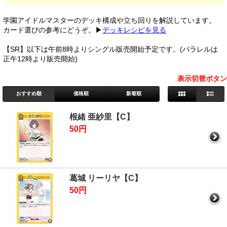
学園アイドルマスターのデッキ構成や立ち回りを解説しています。
カード選びの参考にどうぞ。▶
デッキレシピを見る
【SR】以下は午前8時よりシングル販売開始予定です。(パラレルは
正午12時より販売開始)
表示切替ボタン
おすすめ順
価格順
新着順
根緒 亜紗里【C】
50円
葛城 リーリヤ【C】
50円