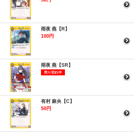
雨夜 燕【R】
100円
雨夜 燕【SR】
売り切れ中
有村 麻央【C】
50円