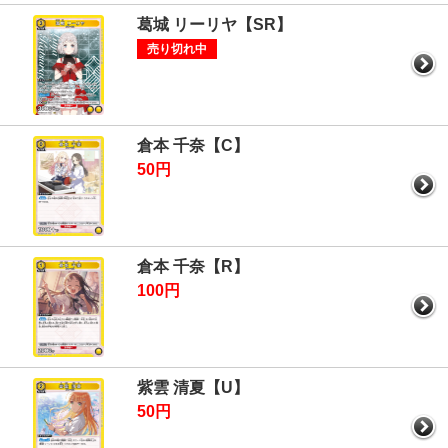
葛城 リーリヤ【SR】
売り切れ中
倉本 千奈【C】
50円
倉本 千奈【R】
100円
紫雲 清夏【U】
50円