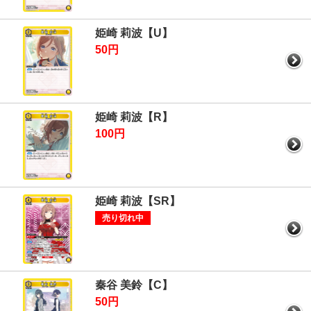
姫崎 莉波【U】
50円
姫崎 莉波【R】
100円
姫崎 莉波【SR】
売り切れ中
秦谷 美鈴【C】
50円