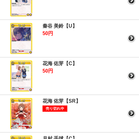
秦谷 美鈴【U】
50円
花海 佑芽【C】
50円
花海 佑芽【SR】
売り切れ中
月村 手毬【C】