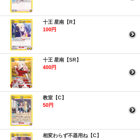
十王 星南【R】
100円
十王 星南【SR】
400円
教室【C】
50円
相変わらず不器用ね【C】