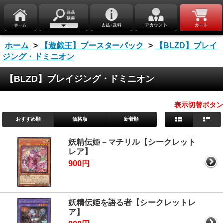
ホーム
>
【遊戯王】ブースターパック
>
【BLZD】ブレイ
ジング・ドミニオン
【BLZD】ブレイジング・ドミニオン
表示切替ボタン
おすすめ順
価格順
新着順
妖精伝姫－マチリル【シークレット
レア】
900円
妖精伝姫を語る者【シークレットレ
ア】