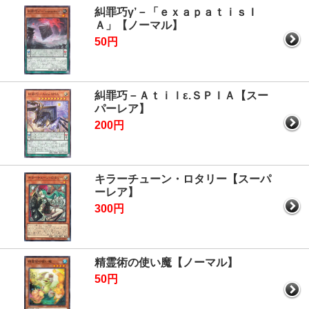
糾罪巧γ’－「ｅｘａｐａｔｉｓＩ
Ａ」【ノーマル】
50円
糾罪巧－Ａｔｉｌε.ＳＰＩＡ【スー
パーレア】
200円
キラーチューン・ロタリー【スーパ
ーレア】
300円
精霊術の使い魔【ノーマル】
50円