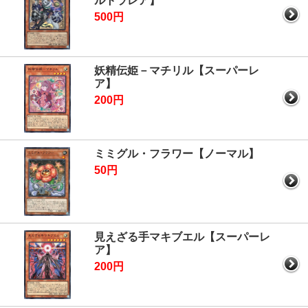
ルトラレア】
500円
妖精伝姫－マチリル【スーパーレ
ア】
200円
ミミグル・フラワー【ノーマル】
50円
見えざる手マキブエル【スーパーレ
ア】
200円