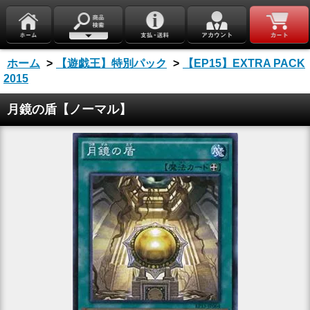
ホーム
>
【遊戯王】特別パック
>
【EP15】EXTRA PACK
2015
月鏡の盾【ノーマル】