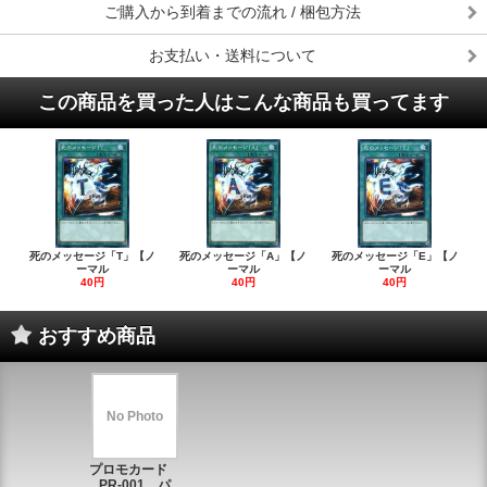
ご購入から到着までの流れ / 梱包方法
お支払い・送料について
この商品を買った人はこんな商品も買ってます
死のメッセージ「T」【ノ
死のメッセージ「A」【ノ
死のメッセージ「E」【ノ
ーマル
ーマル
ーマル
40円
40円
40円
おすすめ商品
No Photo
プロモカード
PR-001 パ