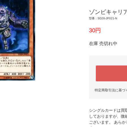
ゾンビキャリ
型番：SD28-JP021-N
30円
在庫 売切れ中
特定商取引法に基づ
シングルカードは買
しておりますが、微
ございます。 あら