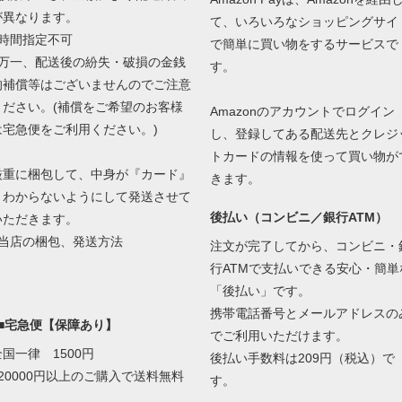
が異なります。
て、いろいろなショッピングサイ
■時間指定不可
で簡単に買い物をするサービスで
■万一、配送後の紛失・破損の金銭
す。
的補償等はございませんのでご注意
ください。(補償をご希望のお客様
Amazonのアカウントでログイン
は宅急便をご利用ください。)
し、登録してある配送先とクレジ
トカードの情報を使って買い物が
厳重に梱包して、中身が『カード』
きます。
とわからないようにして発送させて
後払い（コンビニ／銀行ATM）
いただきます。
当店の梱包、発送方法
注文が完了してから、コンビニ・
行ATMで支払いできる安心・簡単
「後払い」です。
携帯電話番号とメールアドレスの
■■宅急便【保障あり】
でご利用いただけます。
全国一律 1500円
後払い手数料は209円（税込）で
■20000円以上のご購入で送料無料
す。