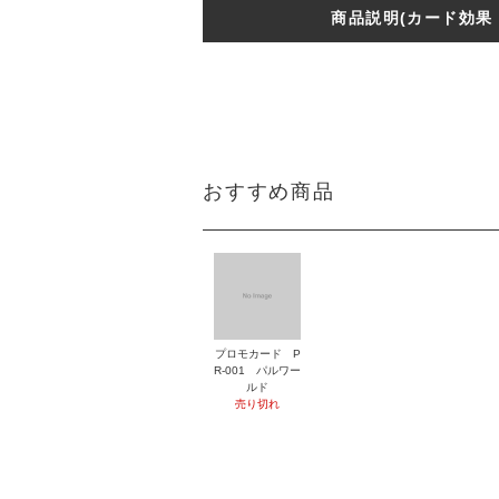
商品説明(カード効果
おすすめ商品
プロモカード P
R-001 パルワー
ルド
売り切れ