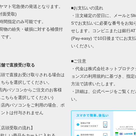
■ヤマト宅急便の発送となります。
■お支払いの流れ
対面受取)
・注文確定の翌日に、メールとS
■時間指定のみ可能です。
Sでお支払いに必要な番号をお知
■荷物の紛失・破損に対する補償付
せします。コンビニまたは銀行AT
きです。
(Pay-easy) で10日後までにお支
いください。
■ご注意
店舗で直接受け取る
・代金は株式会社ネットプロテク
店頭で直接お受け取りされる場合は
ョンズの
利用規約に基づき、指定
こちらを選択してください。
方法で請求いたします。
(店内パソコンからご注文のお客様
・詳細は、
公式ページ
をご覧くだ
もこちらを選択してください)
い。
※店内パソコンをご利用の場合、ポ
イントは付与されません
【店頭受取の流れ】
1.欲しい商品をカートに入れる