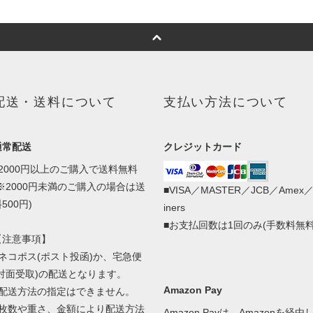
配送・送料について
支払い方法について
通常配送
クレジットカード
■2000円以上のご購入で送料無料
(※2000円未満のご購入の場合は送
■VISA／MASTER／JCB／Amex
500円)
iners
■お支払回数は1回のみ(手数料無料
【注意事項】
■ネコポス(ポスト投函)か、宅急便
(対面受取)の配送となります。
Amazon Pay
■配送方法の指定はできません。
■枚数や重さ、金額により配送方法
Amazon Payは、Amazonを経由