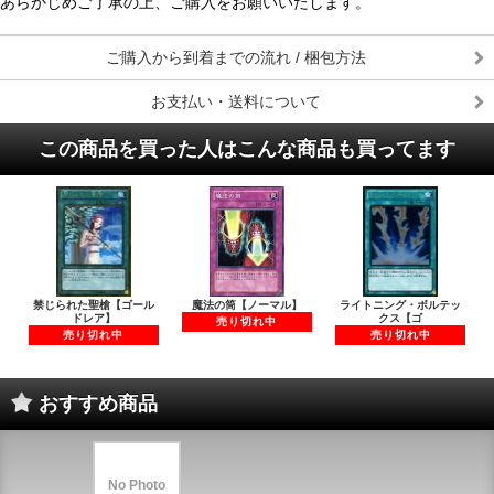
あらかじめご了承の上、ご購入をお願いいたします。
ご購入から到着までの流れ / 梱包方法
お支払い・送料について
この商品を買った人はこんな商品も買ってます
禁じられた聖槍【ゴール
魔法の筒【ノーマル】
ライトニング・ボルテッ
ドレア】
クス【ゴ
売り切れ中
売り切れ中
売り切れ中
おすすめ商品
No Photo