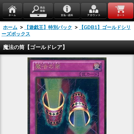
ホーム
>
【遊戯王】特別パック
>
【GDB1】ゴールドシリ
ーズボックス
魔法の筒【ゴールドレア】