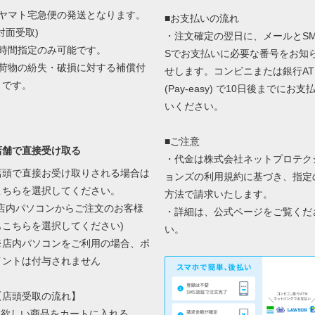
■ヤマト宅急便の発送となります。
■お支払いの流れ
対面受取)
・注文確定の翌日に、メールとS
■時間指定のみ可能です。
Sでお支払いに必要な番号をお知
■荷物の紛失・破損に対する補償付
せします。コンビニまたは銀行AT
きです。
(Pay-easy) で10日後までにお支
いください。
■ご注意
店舗で直接受け取る
・代金は株式会社ネットプロテク
店頭で直接お受け取りされる場合は
ョンズの
利用規約に基づき、指定
こちらを選択してください。
方法で請求いたします。
(店内パソコンからご注文のお客様
・詳細は、
公式ページ
をご覧くだ
もこちらを選択してください)
い。
※店内パソコンをご利用の場合、ポ
イントは付与されません
【店頭受取の流れ】
1.欲しい商品をカートに入れる