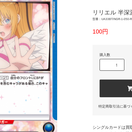
リリエル 半深
型番：UA33BT/NGR-1-050-R
100円
購入数
特定商取引法に基づ
シングルカードは買