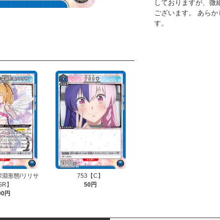
しておりますが、微
ございます。 あら
す。
深淵形態/リリサ
753【C】
SR】
50円
00円