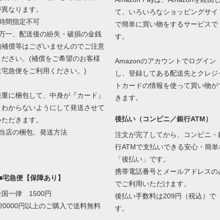
が異なります。
て、いろいろなショッピングサイ
■時間指定不可
で簡単に買い物をするサービスで
■万一、配送後の紛失・破損の金銭
す。
的補償等はございませんのでご注意
ください。(補償をご希望のお客様
Amazonのアカウントでログイン
は宅急便をご利用ください。)
し、登録してある配送先とクレジ
トカードの情報を使って買い物が
厳重に梱包して、中身が『カード』
きます。
とわからないようにして発送させて
後払い（コンビニ／銀行ATM）
いただきます。
当店の梱包、発送方法
注文が完了してから、コンビニ・
行ATMで支払いできる安心・簡単
「後払い」です。
携帯電話番号とメールアドレスの
■■宅急便【保障あり】
でご利用いただけます。
全国一律 1500円
後払い手数料は209円（税込）で
■20000円以上のご購入で送料無料
す。