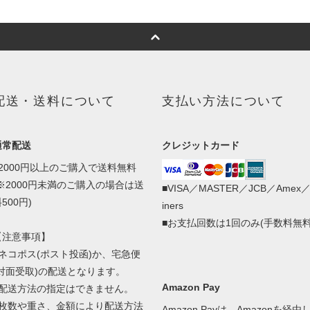
配送・送料について
支払い方法について
通常配送
クレジットカード
■2000円以上のご購入で送料無料
(※2000円未満のご購入の場合は送
■VISA／MASTER／JCB／Amex
500円)
iners
■お支払回数は1回のみ(手数料無料
【注意事項】
■ネコポス(ポスト投函)か、宅急便
(対面受取)の配送となります。
Amazon Pay
■配送方法の指定はできません。
■枚数や重さ、金額により配送方法
Amazon Payは、Amazonを経由