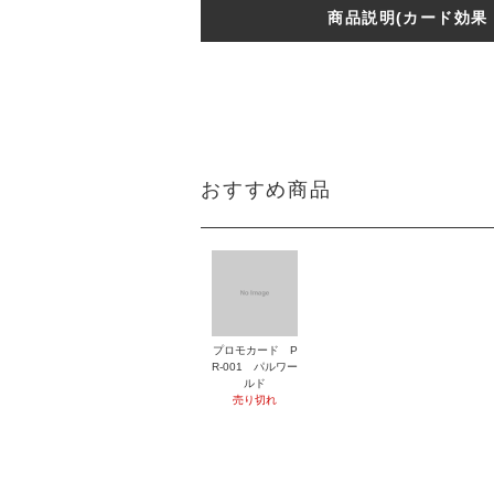
商品説明(カード効果
おすすめ商品
プロモカード P
R-001 パルワー
ルド
売り切れ