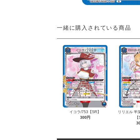
一緒に購入されている商品
イコラ/753【SR】
リリエル 半
300円
【
3