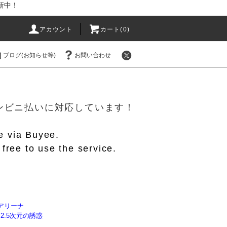
新中！
アカウント
カート(
0
)
ブログ(お知らせ等)
お問い合わせ
！
/コンビニ払いに対応しています！
le via Buyee.
free to use the service.
アリーナ
】2.5次元の誘惑