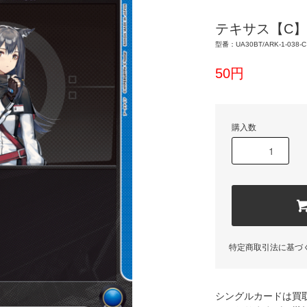
テキサス【C】
型番：UA30BT/ARK-1-038-C
50円
購入数
特定商取引法に基づ
シングルカードは買