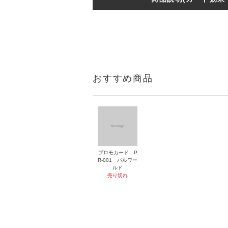
おすすめ商品
プロモカード P
R-001 パルワー
ルド
売り切れ