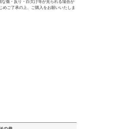
細な傷・反り・白欠け等が見られる場合が
かじめご了承の上、ご購入をお願いいたしま
その他