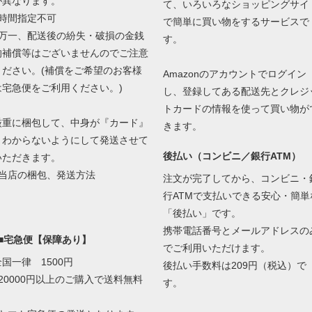
が異なります。
て、いろいろなショッピングサイ
■時間指定不可
で簡単に買い物をするサービスで
■万一、配送後の紛失・破損の金銭
す。
的補償等はございませんのでご注意
ください。(補償をご希望のお客様
Amazonのアカウントでログイン
は宅急便をご利用ください。)
し、登録してある配送先とクレジ
トカードの情報を使って買い物が
厳重に梱包して、中身が『カード』
きます。
とわからないようにして発送させて
後払い（コンビニ／銀行ATM）
いただきます。
当店の梱包、発送方法
注文が完了してから、コンビニ・
行ATMで支払いできる安心・簡単
「後払い」です。
携帯電話番号とメールアドレスの
■■宅急便【保障あり】
でご利用いただけます。
全国一律 1500円
後払い手数料は209円（税込）で
■20000円以上のご購入で送料無料
す。