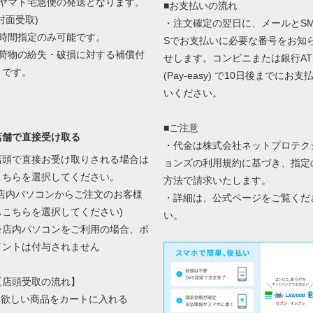
■ヤマト宅急便の発送となります。
■お支払いの流れ
対面受取)
・注文確定の翌日に、メールとS
■時間指定のみ可能です。
Sでお支払いに必要な番号をお知
■荷物の紛失・破損に対する補償付
せします。コンビニまたは銀行AT
きです。
(Pay-easy) で10日後までにお支
いください。
■ご注意
店舗で直接受け取る
・代金は株式会社ネットプロテク
店頭で直接お受け取りされる場合は
ョンズの
利用規約に基づき、指定
こちらを選択してください。
方法で請求いたします。
(店内パソコンからご注文のお客様
・詳細は、
公式ページ
をご覧くだ
もこちらを選択してください)
い。
※店内パソコンをご利用の場合、ポ
イントは付与されません
【店頭受取の流れ】
1.欲しい商品をカートに入れる