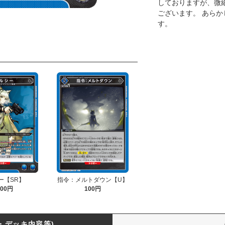
しておりますが、微
ございます。 あら
す。
ー【SR】
指令：メルトダウン【U】
200円
100円
・デッキ内容等)