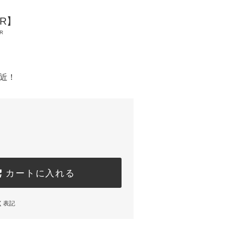
R】
R
間近！
カートに入れる
く表記