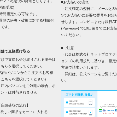
■ヤマト宅急便の発送となります。
■お支払いの流れ
対面受取)
・注文確定の翌日に、メールとS
■時間指定のみ可能です。
Sでお支払いに必要な番号をお知
■荷物の紛失・破損に対する補償付
せします。コンビニまたは銀行AT
きです。
(Pay-easy) で10日後までにお支
いください。
■ご注意
店舗で直接受け取る
・代金は株式会社ネットプロテク
店頭で直接お受け取りされる場合は
ョンズの
利用規約に基づき、指定
こちらを選択してください。
方法で請求いたします。
(店内パソコンからご注文のお客様
・詳細は、
公式ページ
をご覧くだ
もこちらを選択してください)
い。
※店内パソコンをご利用の場合、ポ
イントは付与されません
【店頭受取の流れ】
1.欲しい商品をカートに入れる