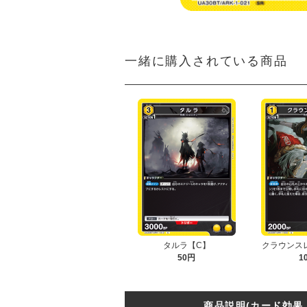
一緒に購入されている商品
タルラ【C】
クラウンス
50円
1
商品説明(カード効果