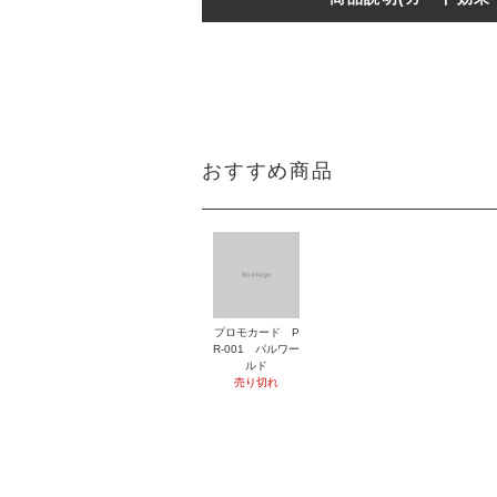
おすすめ商品
プロモカード P
R-001 パルワー
ルド
売り切れ