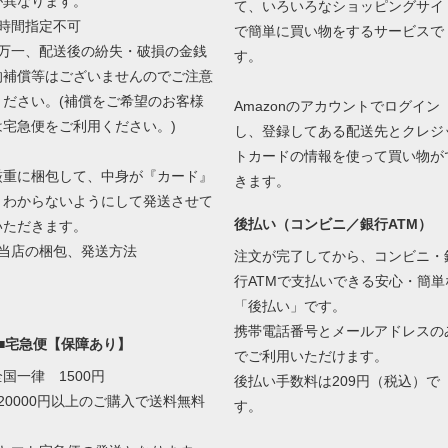
が異なります。
て、いろいろなショッピングサイ
■時間指定不可
で簡単に買い物をするサービスで
■万一、配送後の紛失・破損の金銭
す。
的補償等はございませんのでご注意
ください。(補償をご希望のお客様
Amazonのアカウントでログイン
は宅急便をご利用ください。)
し、登録してある配送先とクレジ
トカードの情報を使って買い物が
厳重に梱包して、中身が『カード』
きます。
とわからないようにして発送させて
後払い（コンビニ／銀行ATM）
いただきます。
当店の梱包、発送方法
注文が完了してから、コンビニ・
行ATMで支払いできる安心・簡単
「後払い」です。
携帯電話番号とメールアドレスの
■■宅急便【保障あり】
でご利用いただけます。
全国一律 1500円
後払い手数料は209円（税込）で
■20000円以上のご購入で送料無料
す。