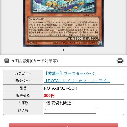
▼商品説明(カード効果等)
【遊戯王】ブースターパック
カテゴリー
【ROTA】レイジ・オブ・ジ・アビス
収録パック
ROTA-JP017-SCR
型番
800円
販売価格
1個 売切れ間近！
在庫数
購入数