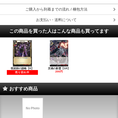
ご購入から到着までの流れ / 梱包方法
お支払い・送料について
この商品を買った人はこんな商品も買ってます
呪術師の謀略【R】
災禍の影霊【SR】
200円
売り切れ中
おすすめ商品
No Photo