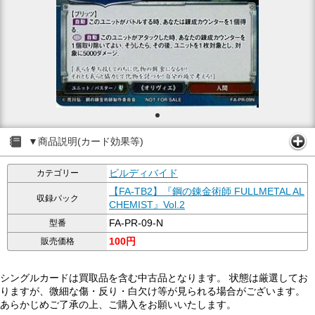
▼商品説明(カード効果等)
ビルディバイド
カテゴリー
【FA-TB2】『鋼の錬金術師 FULLMETAL AL
収録パック
CHEMIST』Vol.2
FA-PR-09-N
型番
100円
販売価格
シングルカードは買取品を含む中古品となります。 状態は厳選してお
りますが、微細な傷・反り・白欠け等が見られる場合がございます。
あらかじめご了承の上、ご購入をお願いいたします。