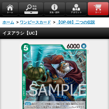
ホーム
>
ワンピースカード
>
【OP-08】二つの伝説
イヌアラシ【UC】