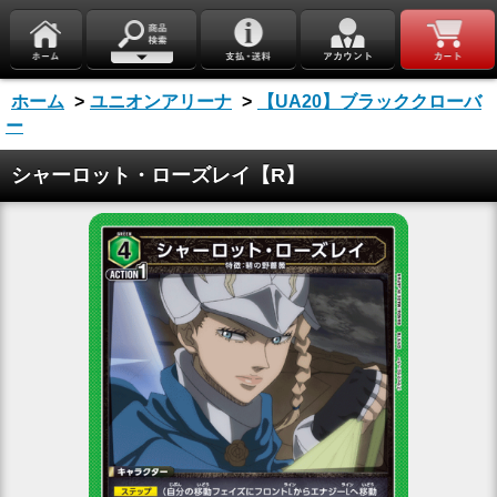
ホーム
>
ユニオンアリーナ
>
【UA20】ブラッククローバ
ー
シャーロット・ローズレイ【R】