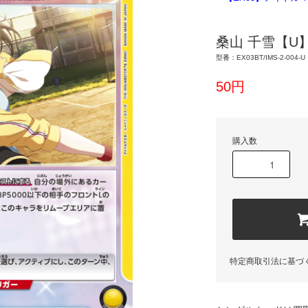
桑山 千雪【U
型番：EX03BT/IMS-2-004-U
50円
購入数
特定商取引法に基づ