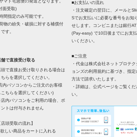
■ヤマト宅急便の発送となります。
■お支払いの流れ
対面受取)
・注文確定の翌日に、メールとS
■時間指定のみ可能です。
Sでお支払いに必要な番号をお知
■荷物の紛失・破損に対する補償付
せします。コンビニまたは銀行AT
きです。
(Pay-easy) で10日後までにお支
いください。
■ご注意
店舗で直接受け取る
・代金は株式会社ネットプロテク
店頭で直接お受け取りされる場合は
ョンズの
利用規約に基づき、指定
こちらを選択してください。
方法で請求いたします。
(店内パソコンからご注文のお客様
・詳細は、
公式ページ
をご覧くだ
もこちらを選択してください)
い。
※店内パソコンをご利用の場合、ポ
イントは付与されません
【店頭受取の流れ】
1.欲しい商品をカートに入れる