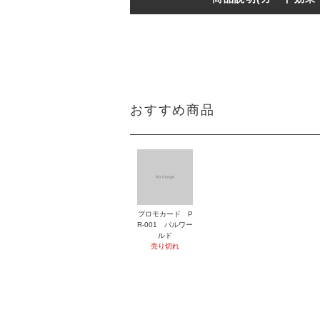
おすすめ商品
プロモカード P
R-001 パルワー
ルド
売り切れ