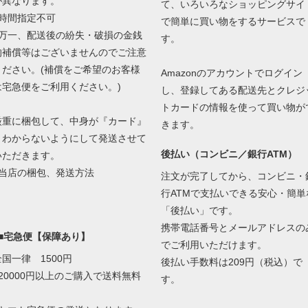
が異なります。
て、いろいろなショッピングサイ
■時間指定不可
で簡単に買い物をするサービスで
■万一、配送後の紛失・破損の金銭
す。
的補償等はございませんのでご注意
ください。(補償をご希望のお客様
Amazonのアカウントでログイン
は宅急便をご利用ください。)
し、登録してある配送先とクレジ
トカードの情報を使って買い物が
厳重に梱包して、中身が『カード』
きます。
とわからないようにして発送させて
後払い（コンビニ／銀行ATM）
いただきます。
当店の梱包、発送方法
注文が完了してから、コンビニ・
行ATMで支払いできる安心・簡単
「後払い」です。
携帯電話番号とメールアドレスの
■■宅急便【保障あり】
でご利用いただけます。
全国一律 1500円
後払い手数料は209円（税込）で
■20000円以上のご購入で送料無料
す。