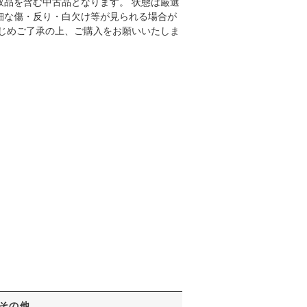
取品を含む中古品となります。 状態は厳選
細な傷・反り・白欠け等が見られる場合が
かじめご了承の上、ご購入をお願いいたしま
その他