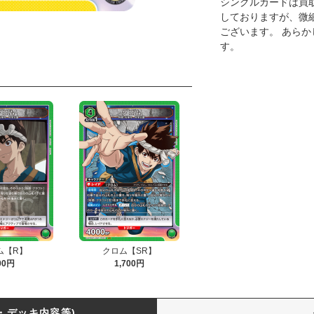
シングルカードは買
しておりますが、微
ございます。 あら
す。
ム【R】
クロム【SR】
00円
1,700円
・デッキ内容等)