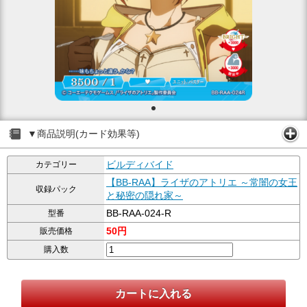
▼商品説明(カード効果等)
ビルディバイド
カテゴリー
【BB-RAA】ライザのアトリエ ～常闇の女王
収録パック
と秘密の隠れ家～
BB-RAA-024-R
型番
50円
販売価格
購入数