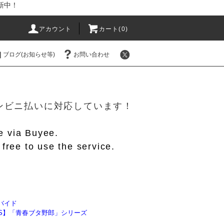
新中！
アカウント
カート(
0
)
ブログ(お知らせ等)
お問い合わせ
！
/コンビニ払いに対応しています！
le via Buyee.
free to use the service.
バイド
SBS】「青春ブタ野郎」シリーズ