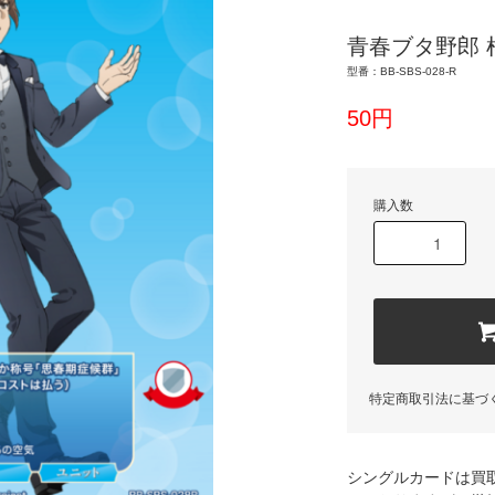
青春ブタ野郎 
型番：BB-SBS-028-R
50円
購入数
特定商取引法に基づ
シングルカードは買