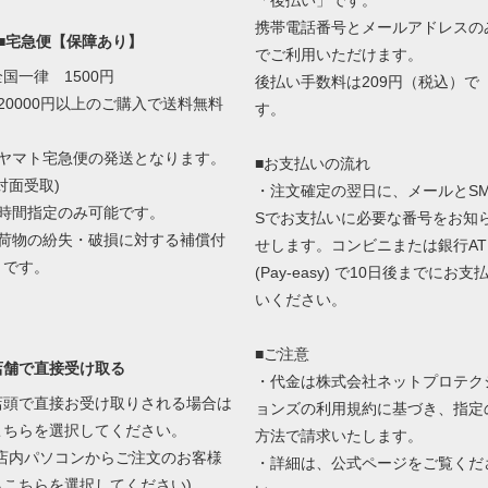
「後払い」です。
携帯電話番号とメールアドレスの
■■宅急便【保障あり】
でご利用いただけます。
全国一律 1500円
後払い手数料は209円（税込）で
■20000円以上のご購入で送料無料
す。
■ヤマト宅急便の発送となります。
■お支払いの流れ
対面受取)
・注文確定の翌日に、メールとS
■時間指定のみ可能です。
Sでお支払いに必要な番号をお知
■荷物の紛失・破損に対する補償付
せします。コンビニまたは銀行AT
きです。
(Pay-easy) で10日後までにお支
いください。
■ご注意
店舗で直接受け取る
・代金は株式会社ネットプロテク
店頭で直接お受け取りされる場合は
ョンズの
利用規約に基づき、指定
こちらを選択してください。
方法で請求いたします。
(店内パソコンからご注文のお客様
・詳細は、
公式ページ
をご覧くだ
もこちらを選択してください)