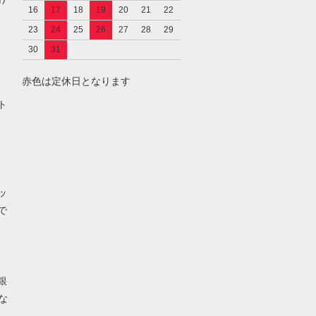
16
17
18
19
20
21
22
23
24
25
26
27
28
29
30
31
赤色は定休日となります
し
ト
ッ
で
銀
な