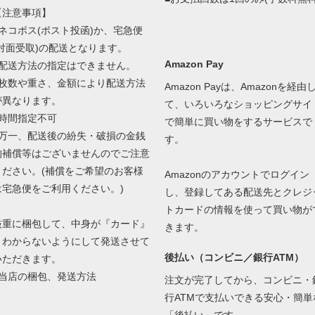
【注意事項】
■ネコポス(ポスト投函)か、宅急便
(対面受取)の配送となります。
Amazon Pay
■配送方法の指定はできません。
■枚数や重さ、金額により配送方法
Amazon Payは、Amazonを経由
が異なります。
て、いろいろなショッピングサイ
■時間指定不可
で簡単に買い物をするサービスで
■万一、配送後の紛失・破損の金銭
す。
的補償等はございませんのでご注意
ください。(補償をご希望のお客様
Amazonのアカウントでログイン
は宅急便をご利用ください。)
し、登録してある配送先とクレジ
トカードの情報を使って買い物が
厳重に梱包して、中身が『カード』
きます。
とわからないようにして発送させて
後払い（コンビニ／銀行ATM）
いただきます。
当店の梱包、発送方法
注文が完了してから、コンビニ・
行ATMで支払いできる安心・簡単