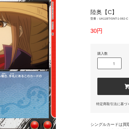
陸奥【C】
型番：UA11BT/GNT-1-082-C
30円
購入数
特定商取引法に基づ
シングルカードは買