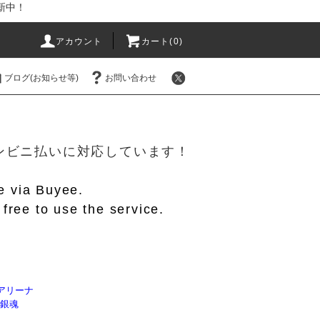
新中！
アカウント
カート(
0
)
ブログ(お知らせ等)
お問い合わせ
！
/コンビニ払いに対応しています！
le via Buyee.
free to use the service.
アリーナ
】銀魂