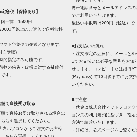
「後払い」です。
携帯電話番号とメールアドレスの
■■宅急便【保障あり】
でご利用いただけます。
全国一律 1500円
後払い手数料は209円（税込）で
■20000円以上のご購入で送料無料
す。
■ヤマト宅急便の発送となります。
■お支払いの流れ
対面受取)
・注文確定の翌日に、メールとS
■時間指定のみ可能です。
Sでお支払いに必要な番号をお知
■荷物の紛失・破損に対する補償付
せします。コンビニまたは銀行AT
きです。
(Pay-easy) で10日後までにお支
いください。
■ご注意
店舗で直接受け取る
・代金は株式会社ネットプロテク
店頭で直接お受け取りされる場合は
ョンズの
利用規約に基づき、指定
こちらを選択してください。
方法で請求いたします。
(店内パソコンからご注文のお客様
・詳細は、
公式ページ
をご覧くだ
もこちらを選択してください)