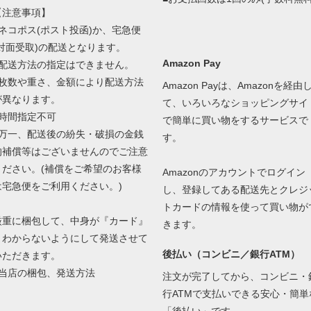
【注意事項】
■ネコポス(ポスト投函)か、宅急便
(対面受取)の配送となります。
Amazon Pay
■配送方法の指定はできません。
■枚数や重さ、金額により配送方法
Amazon Payは、Amazonを経由
が異なります。
て、いろいろなショッピングサイ
■時間指定不可
で簡単に買い物をするサービスで
■万一、配送後の紛失・破損の金銭
す。
的補償等はございませんのでご注意
ください。(補償をご希望のお客様
Amazonのアカウントでログイン
は宅急便をご利用ください。)
し、登録してある配送先とクレジ
トカードの情報を使って買い物が
厳重に梱包して、中身が『カード』
きます。
とわからないようにして発送させて
後払い（コンビニ／銀行ATM）
いただきます。
当店の梱包、発送方法
注文が完了してから、コンビニ・
行ATMで支払いできる安心・簡単