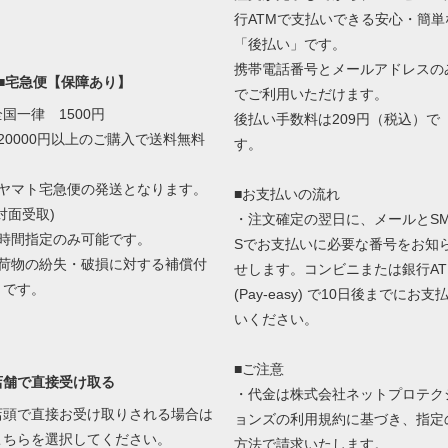
行ATMで支払いできる安心・簡単
「後払い」です。
携帯電話番号とメールアドレスの
■■宅急便【保障あり】
でご利用いただけます。
全国一律 1500円
後払い手数料は209円（税込）で
■20000円以上のご購入で送料無料
す。
■ヤマト宅急便の発送となります。
■お支払いの流れ
対面受取)
・注文確定の翌日に、メールとS
■時間指定のみ可能です。
Sでお支払いに必要な番号をお知
■荷物の紛失・破損に対する補償付
せします。コンビニまたは銀行AT
きです。
(Pay-easy) で10日後までにお支
いください。
■ご注意
店舗で直接受け取る
・代金は株式会社ネットプロテク
店頭で直接お受け取りされる場合は
ョンズの
利用規約に基づき、指定
こちらを選択してください。
方法で請求いたします。