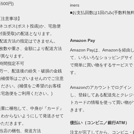
500円)
iners
■お支払回数は1回のみ(手数料無料
【注意事項】
■ネコポス(ポスト投函)か、宅急便
(対面受取)の配送となります。
Amazon Pay
■配送方法の指定はできません。
■枚数や重さ、金額により配送方法
Amazon Payは、Amazonを経由
が異なります。
て、いろいろなショッピングサイ
■時間指定不可
で簡単に買い物をするサービスで
■万一、配送後の紛失・破損の金銭
す。
的補償等はございませんのでご注意
ください。(補償をご希望のお客様
Amazonのアカウントでログイン
は宅急便をご利用ください。)
し、登録してある配送先とクレジ
トカードの情報を使って買い物が
厳重に梱包して、中身が『カード』
きます。
とわからないようにして発送させて
後払い（コンビニ／銀行ATM）
いただきます。
当店の梱包、発送方法
注文が完了してから、コンビニ・