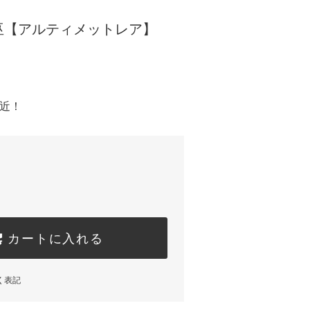
巫【アルティメットレア】
間近！
カートに入れる
く表記