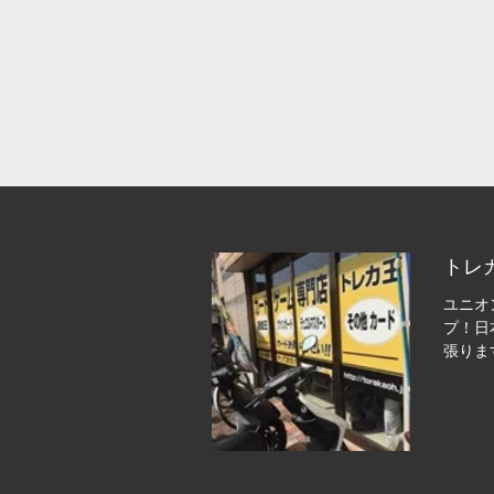
トレ
ユニオ
プ！日
張りま