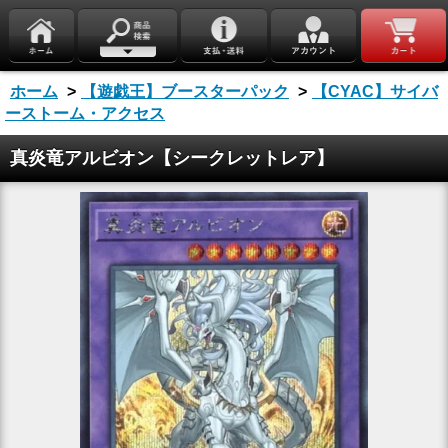
ホーム
>
【遊戯王】ブースターパック
>
【CYAC】サイバ
ーストーム・アクセス
真炎竜アルビオン【シークレットレア】