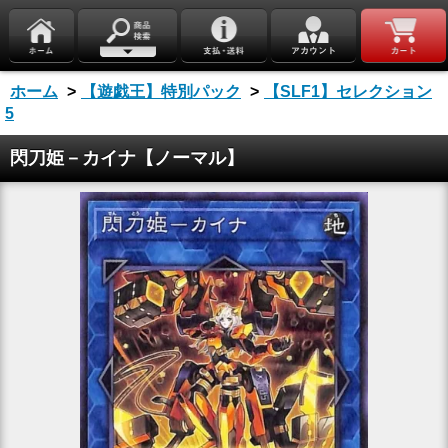
ホーム
>
【遊戯王】特別パック
>
【SLF1】セレクション
5
閃刀姫－カイナ【ノーマル】