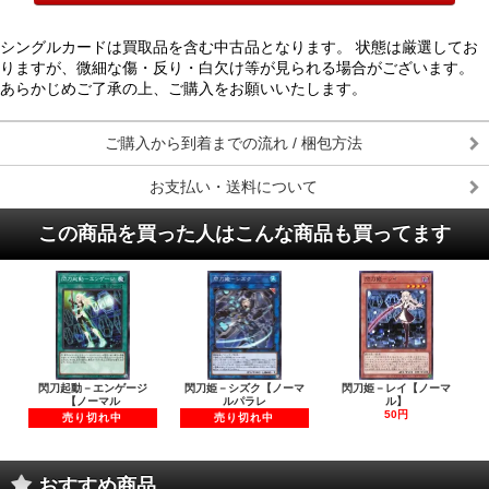
シングルカードは買取品を含む中古品となります。 状態は厳選してお
りますが、微細な傷・反り・白欠け等が見られる場合がございます。
あらかじめご了承の上、ご購入をお願いいたします。
ご購入から到着までの流れ / 梱包方法
お支払い・送料について
この商品を買った人はこんな商品も買ってます
閃刀起動－エンゲージ
閃刀姫－シズク【ノーマ
閃刀姫－レイ【ノーマ
【ノーマル
ルパラレ
ル】
50円
売り切れ中
売り切れ中
おすすめ商品