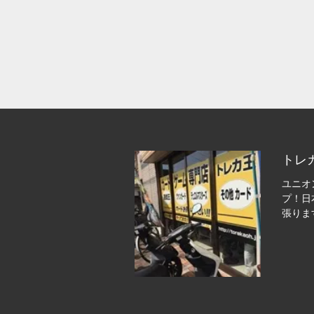
トレ
ユニオ
プ！日
張りま