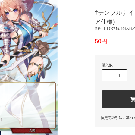
†テンプルナイ
ア仕様)
型番：B-B7-67-N(パラレル
50円
購入数
特定商取引法に基づ