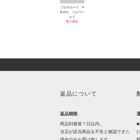
プロモカード P
R-001 パルワー
ルド
売り切れ
返品について
返品期限
商品到着後７日以内。
当店が該当商品を不良と確認できた
場合のみお受け致します。
料