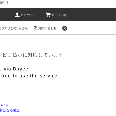
新中！
アカウント
カート(
0
)
ブログ(お知らせ等)
お問い合わせ
！
/コンビニ払いに対応しています！
le via Buyee.
free to use the service.
バイド
】新たなる邂逅