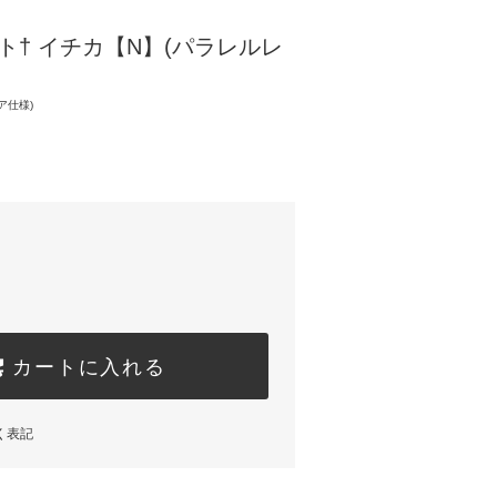
ト† イチカ【N】(パラレルレ
レア仕様)
カートに入れる
く表記