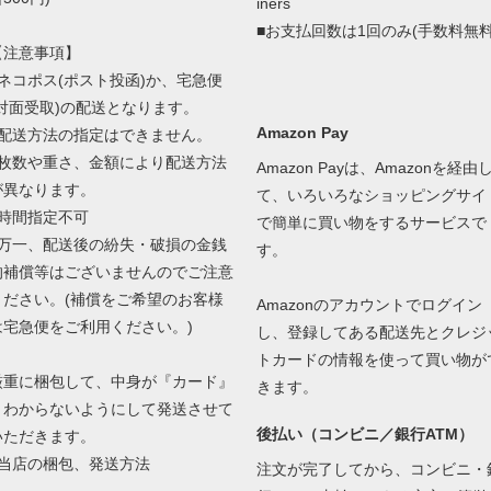
iners
■お支払回数は1回のみ(手数料無料
【注意事項】
■ネコポス(ポスト投函)か、宅急便
(対面受取)の配送となります。
Amazon Pay
■配送方法の指定はできません。
■枚数や重さ、金額により配送方法
Amazon Payは、Amazonを経由
が異なります。
て、いろいろなショッピングサイ
■時間指定不可
で簡単に買い物をするサービスで
■万一、配送後の紛失・破損の金銭
す。
的補償等はございませんのでご注意
ください。(補償をご希望のお客様
Amazonのアカウントでログイン
は宅急便をご利用ください。)
し、登録してある配送先とクレジ
トカードの情報を使って買い物が
厳重に梱包して、中身が『カード』
きます。
とわからないようにして発送させて
後払い（コンビニ／銀行ATM）
いただきます。
当店の梱包、発送方法
注文が完了してから、コンビニ・