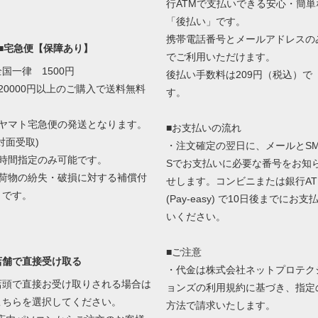
行ATMで支払いできる安心・簡単
「後払い」です。
携帯電話番号とメールアドレスの
■■宅急便【保障あり】
でご利用いただけます。
全国一律 1500円
後払い手数料は209円（税込）で
■20000円以上のご購入で送料無料
す。
■ヤマト宅急便の発送となります。
■お支払いの流れ
対面受取)
・注文確定の翌日に、メールとS
■時間指定のみ可能です。
Sでお支払いに必要な番号をお知
■荷物の紛失・破損に対する補償付
せします。コンビニまたは銀行AT
きです。
(Pay-easy) で10日後までにお支
いください。
■ご注意
店舗で直接受け取る
・代金は株式会社ネットプロテク
店頭で直接お受け取りされる場合は
ョンズの
利用規約に基づき、指定
こちらを選択してください。
方法で請求いたします。