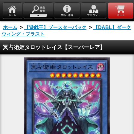
ホーム
>
【遊戯王】ブースターパック
>
【DABL】ダーク
ウィング・ブラスト
冥占術姫タロットレイス【スーパーレア】