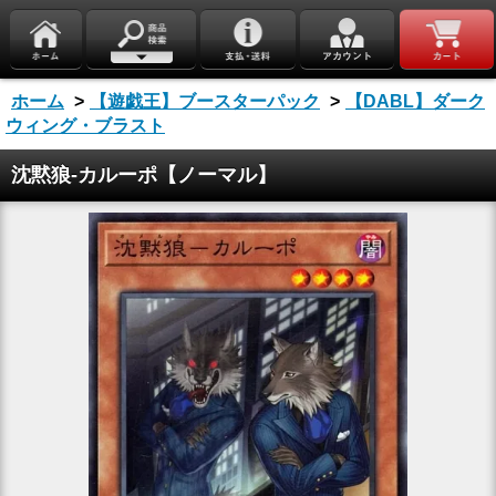
ホーム
>
【遊戯王】ブースターパック
>
【DABL】ダーク
ウィング・ブラスト
沈黙狼-カルーポ【ノーマル】