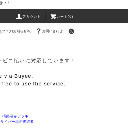
新中！
アカウント
カート(
0
)
ブログ(お知らせ等)
お問い合わせ
！
/コンビニ払いに対応しています！
le via Buyee.
free to use the service.
】構築済みデッキ
1】サイバー流の後継者