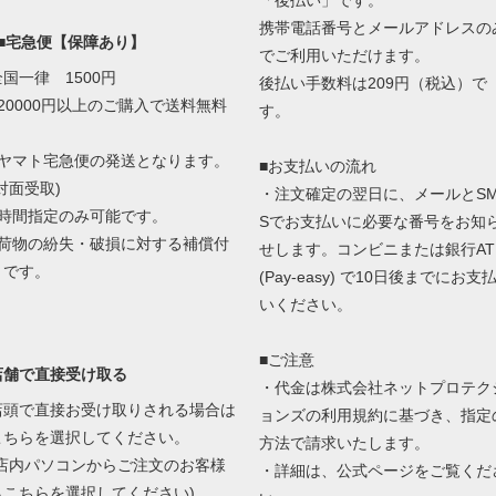
「後払い」です。
携帯電話番号とメールアドレスの
■■宅急便【保障あり】
でご利用いただけます。
全国一律 1500円
後払い手数料は209円（税込）で
■20000円以上のご購入で送料無料
す。
■ヤマト宅急便の発送となります。
■お支払いの流れ
対面受取)
・注文確定の翌日に、メールとS
■時間指定のみ可能です。
Sでお支払いに必要な番号をお知
■荷物の紛失・破損に対する補償付
せします。コンビニまたは銀行AT
きです。
(Pay-easy) で10日後までにお支
いください。
■ご注意
店舗で直接受け取る
・代金は株式会社ネットプロテク
店頭で直接お受け取りされる場合は
ョンズの
利用規約に基づき、指定
こちらを選択してください。
方法で請求いたします。
(店内パソコンからご注文のお客様
・詳細は、
公式ページ
をご覧くだ
もこちらを選択してください)