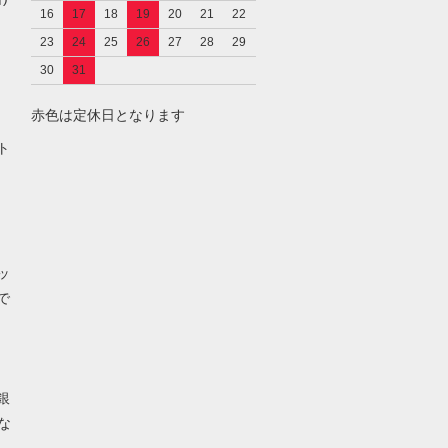
16
17
18
19
20
21
22
23
24
25
26
27
28
29
30
31
赤色は定休日となります
し
ト
ッ
で
銀
な