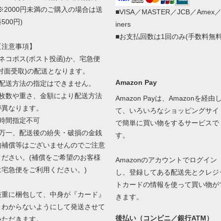
(※2000円未満のご購入の場合は送
■VISA／MASTER／JCB／Amex
500円)
iners
■お支払回数は1回のみ(手数料無料
【注意事項】
■ネコポス(ポスト投函)か、宅急便
(対面受取)の配送となります。
Amazon Pay
■配送方法の指定はできません。
■枚数や重さ、金額により配送方法
Amazon Payは、Amazonを経由
が異なります。
て、いろいろなショッピングサイ
■時間指定不可
で簡単に買い物をするサービスで
■万一、配送後の紛失・破損の金銭
す。
的補償等はございませんのでご注意
ください。(補償をご希望のお客様
Amazonのアカウントでログイン
は宅急便をご利用ください。)
し、登録してある配送先とクレジ
トカードの情報を使って買い物が
厳重に梱包して、中身が『カード』
きます。
とわからないようにして発送させて
後払い（コンビニ／銀行ATM）
いただきます。