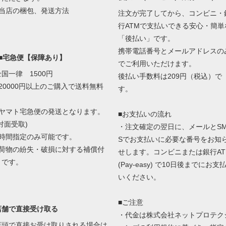
当店の梱包、発送方法
注文が完了してから、コンビニ・
行ATMで支払いできる安心・簡単
「後払い」です。
携帯電話番号とメールアドレスの
■■宅急便【保障あり】
でご利用いただけます。
全国一律 1500円
後払い手数料は209円（税込）で
■20000円以上のご購入で送料無料
す。
■ヤマト宅急便の発送となります。
■お支払いの流れ
対面受取)
・注文確定の翌日に、メールとS
■時間指定のみ可能です。
Sでお支払いに必要な番号をお知
■荷物の紛失・破損に対する補償付
せします。コンビニまたは銀行AT
きです。
(Pay-easy) で10日後までにお支
いください。
■ご注意
店舗で直接受け取る
・代金は株式会社ネットプロテク
店頭で直接お受け取りされる場合は