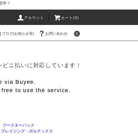
新中！
アカウント
カート(
0
)
ブログ(お知らせ等)
お問い合わせ
！
/コンビニ払いに対応しています！
le via Buyee.
free to use the service.
】ブースターパック
O】ブレイジング・ボルテックス