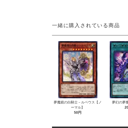
一緒に購入されている商品
夢魔鏡の白騎士－ルペウス【ノ
夢幻の夢
ーマル】
2
50円