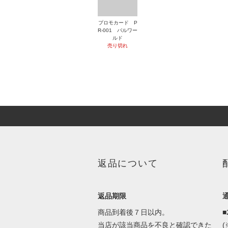
プロモカード P
R-001 パルワー
ルド
売り切れ
返品について
返品期限
商品到着後７日以内。
当店が該当商品を不良と確認できた