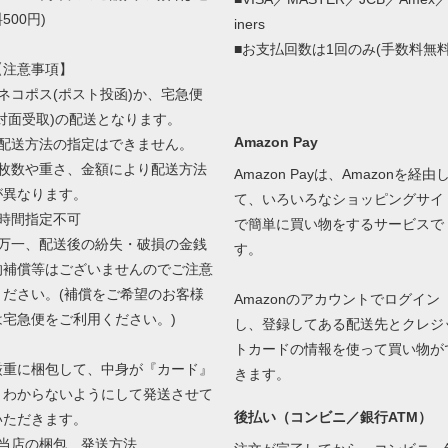
500円)
iners
■お支払回数は1回のみ(手数料無料
【注意事項】
■ネコポス(ポスト投函)か、宅急便
(対面受取)の配送となります。
Amazon Pay
■配送方法の指定はできません。
■枚数や重さ、金額により配送方法
Amazon Payは、Amazonを経由
が異なります。
て、いろいろなショッピングサイ
■時間指定不可
で簡単に買い物をするサービスで
■万一、配送後の紛失・破損の金銭
す。
的補償等はございませんのでご注意
ください。(補償をご希望のお客様
Amazonのアカウントでログイン
は宅急便をご利用ください。)
し、登録してある配送先とクレジ
トカードの情報を使って買い物が
厳重に梱包して、中身が『カード』
きます。
とわからないようにして発送させて
後払い（コンビニ／銀行ATM）
いただきます。
当店の梱包、発送方法