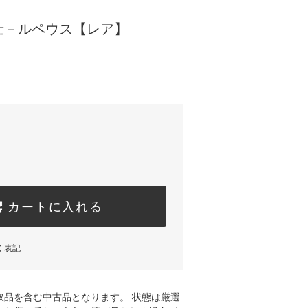
士－ルペウス【レア】
カートに入れる
く表記
取品を含む中古品となります。 状態は厳選