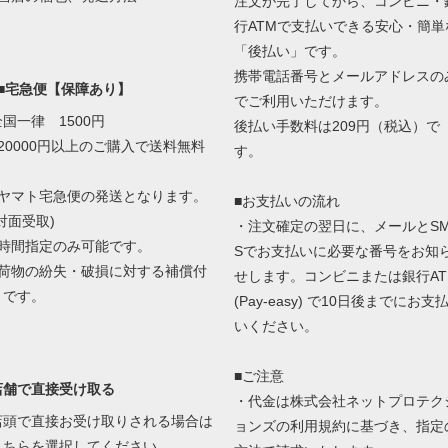
注文が完了してから、コンビニ・
行ATMで支払いできる安心・簡単
「後払い」です。
携帯電話番号とメールアドレスの
■■宅急便【保障あり】
でご利用いただけます。
全国一律 1500円
後払い手数料は209円（税込）で
■20000円以上のご購入で送料無料
す。
■ヤマト宅急便の発送となります。
■お支払いの流れ
対面受取)
・注文確定の翌日に、メールとS
■時間指定のみ可能です。
Sでお支払いに必要な番号をお知
■荷物の紛失・破損に対する補償付
せします。コンビニまたは銀行AT
きです。
(Pay-easy) で10日後までにお支
いください。
■ご注意
店舗で直接受け取る
・代金は株式会社ネットプロテク
店頭で直接お受け取りされる場合は
ョンズの
利用規約に基づき、指定
こちらを選択してください。