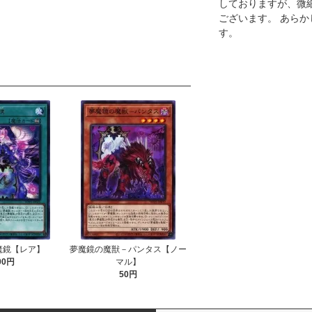
しておりますが、微
ございます。 あら
す。
魔鏡【レア】
夢魔鏡の魔獣－パンタス【ノー
00円
マル】
50円