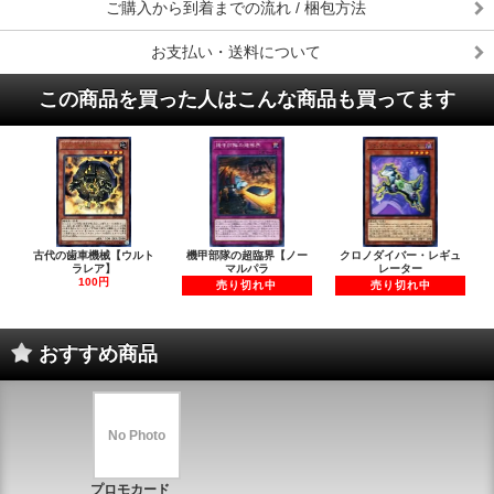
ご購入から到着までの流れ / 梱包方法
お支払い・送料について
この商品を買った人はこんな商品も買ってます
古代の歯車機械【ウルト
機甲部隊の超臨界【ノー
クロノダイバー・レギュ
ラレア】
マルパラ
レーター
100円
売り切れ中
売り切れ中
おすすめ商品
No Photo
プロモカード