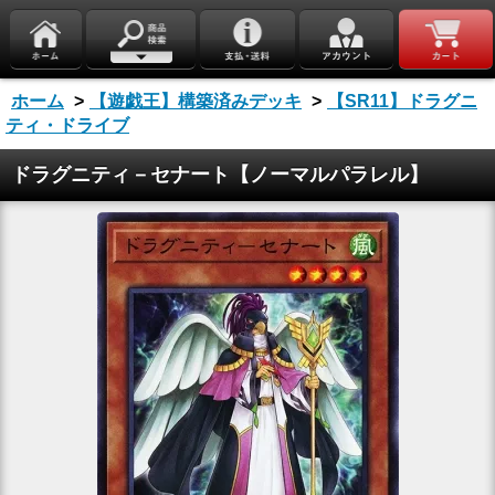
ホーム
>
【遊戯王】構築済みデッキ
>
【SR11】ドラグニ
ティ・ドライブ
ドラグニティ－セナート【ノーマルパラレル】