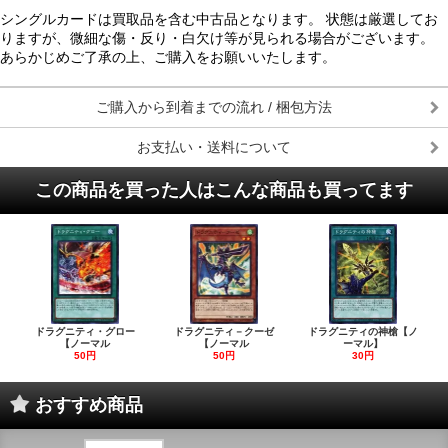
シングルカードは買取品を含む中古品となります。 状態は厳選してお
りますが、微細な傷・反り・白欠け等が見られる場合がございます。
あらかじめご了承の上、ご購入をお願いいたします。
ご購入から到着までの流れ / 梱包方法
お支払い・送料について
この商品を買った人はこんな商品も買ってます
ドラグニティ・グロー
ドラグニティ－クーゼ
ドラグニティの神槍【ノ
【ノーマル
【ノーマル
ーマル】
50円
50円
30円
おすすめ商品