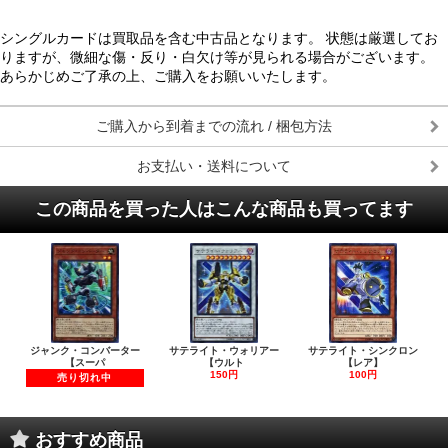
シングルカードは買取品を含む中古品となります。 状態は厳選してお
りますが、微細な傷・反り・白欠け等が見られる場合がございます。
あらかじめご了承の上、ご購入をお願いいたします。
ご購入から到着までの流れ / 梱包方法
お支払い・送料について
この商品を買った人はこんな商品も買ってます
ジャンク・コンバーター
サテライト・ウォリアー
サテライト・シンクロン
【スーパ
【ウルト
【レア】
150円
100円
売り切れ中
おすすめ商品