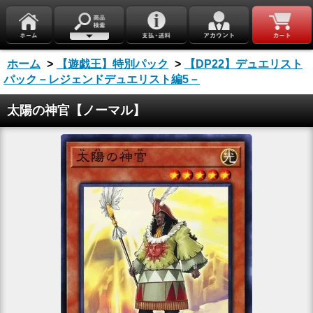
ホーム
>
【遊戯王】特別パック
>
【DP22】デュエリスト
パック－レジェンドデュエリスト編5－
太陽の神官【ノーマル】