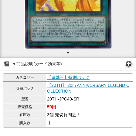
▼商品説明(カード効果等)
【遊戯王】特別パック
カテゴリー
【20TH】 20th ANNIVERSARY LEGEND C
収録パック
OLLECTION
20TH-JPC49-SR
型番
50円
販売価格
3個 売切れ間近！
在庫数
購入数